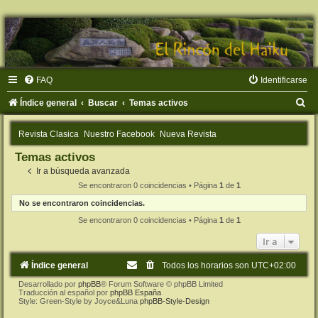
FAQ
Identificarse
B
Índice general
Buscar
Temas activos
u
Revista Clasica
Nuestro Facebook
Nueva Revista
s
Temas activos
c
Ir a búsqueda avanzada
a
Se encontraron 0 coincidencias • Página
1
de
1
r
No se encontraron coincidencias.
Se encontraron 0 coincidencias • Página
1
de
1
Ir a
Índice general
Todos los horarios son
UTC+02:00
Desarrollado por
phpBB
® Forum Software © phpBB Limited
Traducción al español por
phpBB España
Style: Green-Style by Joyce&Luna
phpBB-Style-Design