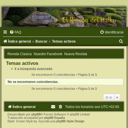
FAQ
Identificarse
B
Índice general
Buscar
Temas activos
u
Revista Clasica
Nuestro Facebook
Nueva Revista
s
Temas activos
c
Ir a búsqueda avanzada
a
Se encontraron 0 coincidencias • Página
1
de
1
r
No se encontraron coincidencias.
Se encontraron 0 coincidencias • Página
1
de
1
Ir a
Índice general
Todos los horarios son
UTC+02:00
Desarrollado por
phpBB
® Forum Software © phpBB Limited
Traducción al español por
phpBB España
Style: Green-Style by Joyce&Luna
phpBB-Style-Design