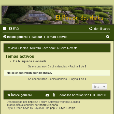
FAQ
Identificarse
B
Índice general
Buscar
Temas activos
u
Revista Clasica
Nuestro Facebook
Nueva Revista
s
Temas activos
c
Ir a búsqueda avanzada
a
Se encontraron 0 coincidencias • Página
1
de
1
r
No se encontraron coincidencias.
Se encontraron 0 coincidencias • Página
1
de
1
Ir a
Índice general
Todos los horarios son
UTC+02:00
Desarrollado por
phpBB
® Forum Software © phpBB Limited
Traducción al español por
phpBB España
Style: Green-Style by Joyce&Luna
phpBB-Style-Design