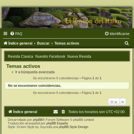
FAQ
Identificarse
B
Índice general
Buscar
Temas activos
u
Revista Clasica
Nuestro Facebook
Nueva Revista
s
Temas activos
c
Ir a búsqueda avanzada
a
Se encontraron 0 coincidencias • Página
1
de
1
r
No se encontraron coincidencias.
Se encontraron 0 coincidencias • Página
1
de
1
Ir a
Índice general
Todos los horarios son
UTC+02:00
Desarrollado por
phpBB
® Forum Software © phpBB Limited
Traducción al español por
phpBB España
Style: Green-Style by Joyce&Luna
phpBB-Style-Design