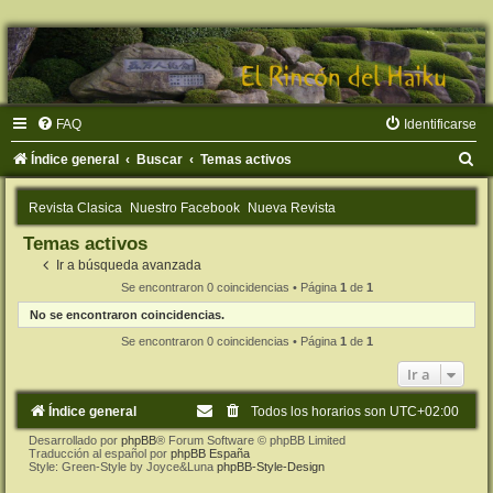
FAQ
Identificarse
B
Índice general
Buscar
Temas activos
u
Revista Clasica
Nuestro Facebook
Nueva Revista
s
Temas activos
c
Ir a búsqueda avanzada
a
Se encontraron 0 coincidencias • Página
1
de
1
r
No se encontraron coincidencias.
Se encontraron 0 coincidencias • Página
1
de
1
Ir a
Índice general
Todos los horarios son
UTC+02:00
Desarrollado por
phpBB
® Forum Software © phpBB Limited
Traducción al español por
phpBB España
Style: Green-Style by Joyce&Luna
phpBB-Style-Design