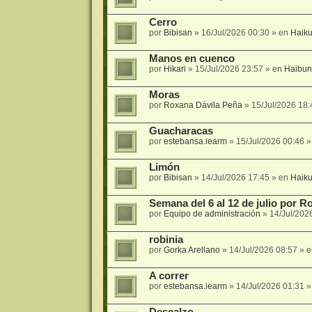
Cerro
por
Bibisan
»
16/Jul/2026 00:30
» en
Haik
Manos en cuenco
por
Hikari
»
15/Jul/2026 23:57
» en
Haibun
Moras
por
Roxana Dávila Peña
»
15/Jul/2026 18:
Guacharacas
por
estebansa.iearm
»
15/Jul/2026 00:46
»
Limón
por
Bibisan
»
14/Jul/2026 17:45
» en
Haik
Semana del 6 al 12 de julio por 
por
Equipo de administración
»
14/Jul/202
robinia
por
Gorka Arellano
»
14/Jul/2026 08:57
» 
A correr
por
estebansa.iearm
»
14/Jul/2026 01:31
»
Descalzo