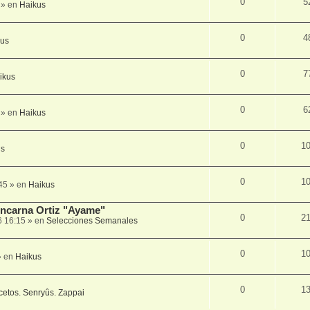
0
5
» en
Haikus
0
4
kus
0
7
ikus
0
6
» en
Haikus
0
1
us
0
1
45
» en
Haikus
 Encarna Ortiz "Ayame"
0
2
6 16:15
» en
Selecciones Semanales
0
1
 en
Haikus
0
1
cetos. Senryûs. Zappai