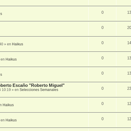
0
1
us
0
2
0
1
40
» en
Haikus
0
1
 en
Haikus
0
1
us
Roberto Escaño "Roberto Miguel"
0
2
6 10:19
» en
Selecciones Semanales
0
1
en
Haikus
0
1
 en
Haikus