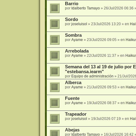
Barrio
por
Idalberto Tamayo
»
26/Jul/2026 06:36
»
Sordo
por
joseluisol
»
23/Jul/2026 13:20
» en
Hai
Sombra
por
Ayame
»
23/Jul/2026 09:05
» en
Haiku
Arrebolada
por
Ayame
»
22/Jul/2026 11:37
» en
Haiku
Semana del 13 al 19 de julio por
"estebansa.iearm"
por
Equipo de administración
»
21/Jul/202
Alberca
por
Ayame
»
21/Jul/2026 09:53
» en
Haiku
Fuente
por
Ayame
»
19/Jul/2026 08:37
» en
Haiku
Trapeador
por
joseluisol
»
19/Jul/2026 07:19
» en
Hai
Abejas
por
Idalberto Tamayo
»
16/Jul/2026 16:42
»