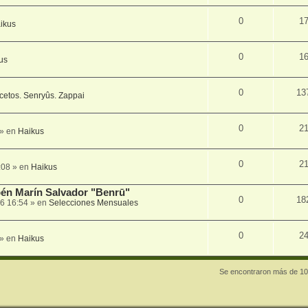
0
1
ikus
0
1
us
0
13
cetos. Senryûs. Zappai
0
2
» en
Haikus
0
2
:08
» en
Haikus
én Marín Salvador "Benrū"
0
18
6 16:54
» en
Selecciones Mensuales
0
2
» en
Haikus
Se encontraron más de 10