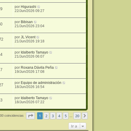
por
Higurashi
79
22/Jun/2026 09:27
por
Bibisan
60
21/Jun/2026 23:04
por
JL.Vicent
72
21/Jun/2026 19:18
por
Idalberto Tamayo
14
21/Jun/2026 06:07
por
Roxana Dávila Peña
17
19/Jun/2026 17:08
por
Equipo de administración
27
18/Jun/2026 16:54
por
Idalberto Tamayo
43
18/Jun/2026 07:22
Página
1
de
20
1
2
3
4
5
20
Siguiente
00 coincidencias
…
Ir a