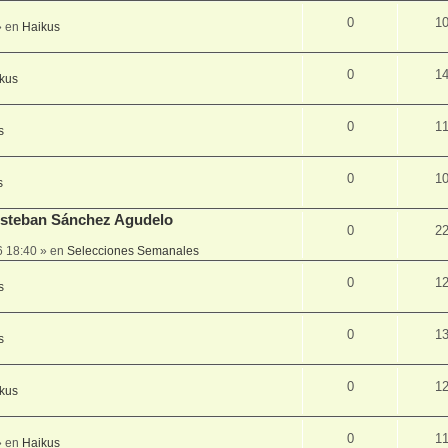
0
1
 en
Haikus
0
1
kus
0
1
s
0
1
s
 Esteban Sánchez Agudelo
0
2
6 18:40
» en
Selecciones Semanales
0
1
s
0
1
s
0
1
kus
0
1
 en
Haikus