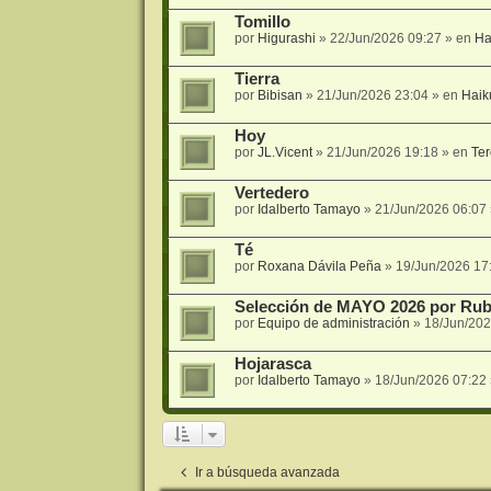
Tomillo
por
Higurashi
»
22/Jun/2026 09:27
» en
Ha
Tierra
por
Bibisan
»
21/Jun/2026 23:04
» en
Haik
Hoy
por
JL.Vicent
»
21/Jun/2026 19:18
» en
Ter
Vertedero
por
Idalberto Tamayo
»
21/Jun/2026 06:07
Té
por
Roxana Dávila Peña
»
19/Jun/2026 17
Selección de MAYO 2026 por Rub
por
Equipo de administración
»
18/Jun/202
Hojarasca
por
Idalberto Tamayo
»
18/Jun/2026 07:22
Ir a búsqueda avanzada