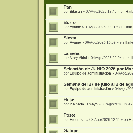
Pan
por
Bibisan
»
07/Ago/2026 18:46
» en
Hai
Burro
por
Ayame
»
07/Ago/2026 09:11
» en
Haik
Siesta
por
Ayame
»
06/Ago/2026 16:59
» en
Haik
camelia
por
Mary Vidal
»
04/Ago/2026 22:04
» en
H
Selección de JUNIO 2026 por Mari
por
Equipo de administración
»
04/Ago/20
Semana del 27 de julio al 2 de agos
por
Equipo de administración
»
04/Ago/20
Hojas
por
Idalberto Tamayo
»
03/Ago/2026 19:47
Poste
por
Higurashi
»
03/Ago/2026 12:11
» en
Ha
Galope