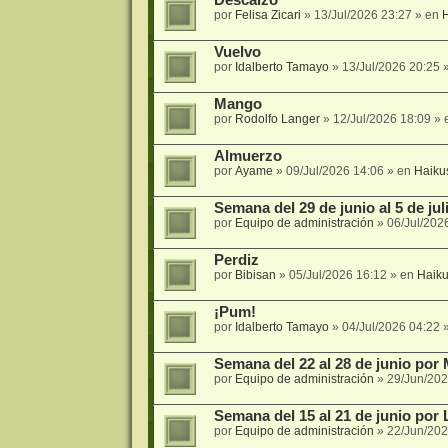
por
Felisa Zicari
»
13/Jul/2026 23:27
» en
Vuelvo
por
Idalberto Tamayo
»
13/Jul/2026 20:25
»
Mango
por
Rodolfo Langer
»
12/Jul/2026 18:09
» 
Almuerzo
por
Ayame
»
09/Jul/2026 14:06
» en
Haiku
Semana del 29 de junio al 5 de ju
por
Equipo de administración
»
06/Jul/202
Perdiz
por
Bibisan
»
05/Jul/2026 16:12
» en
Haik
¡Pum!
por
Idalberto Tamayo
»
04/Jul/2026 04:22
»
Semana del 22 al 28 de junio por 
por
Equipo de administración
»
29/Jun/202
Semana del 15 al 21 de junio por 
por
Equipo de administración
»
22/Jun/202