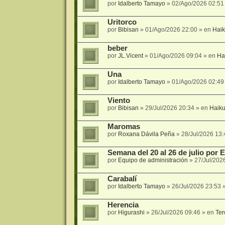
por
Idalberto Tamayo
»
02/Ago/2026 02:51
Uritorco
por
Bibisan
»
01/Ago/2026 22:00
» en
Hai
beber
por
JL.Vicent
»
01/Ago/2026 09:04
» en
Ha
Una
por
Idalberto Tamayo
»
01/Ago/2026 02:49
Viento
por
Bibisan
»
29/Jul/2026 20:34
» en
Haik
Maromas
por
Roxana Dávila Peña
»
28/Jul/2026 13:
Semana del 20 al 26 de julio por
por
Equipo de administración
»
27/Jul/202
Carabalí
por
Idalberto Tamayo
»
26/Jul/2026 23:53
»
Herencia
por
Higurashi
»
26/Jul/2026 09:46
» en
Ter