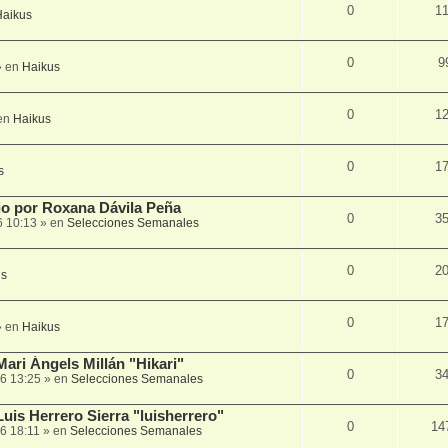
0
1
Haikus
0
9
 en
Haikus
0
1
en
Haikus
0
1
s
lio por Roxana Dávila Peña
0
3
6 10:13
» en
Selecciones Semanales
0
2
us
0
1
 en
Haikus
Mari Ángels Millán "Hikari"
0
3
6 13:25
» en
Selecciones Semanales
Luis Herrero Sierra "luisherrero"
0
14
6 18:11
» en
Selecciones Semanales