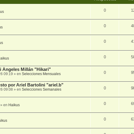
0
1
kus
0
4
us
0
4
us
0
5
aikus
 Ángeles Millán "Hikari"
0
9
26 09:19
» en
Selecciones Mensuales
to por Ariel Bartolini "ariel.b"
0
9
26 09:08
» en
Selecciones Semanales
0
6
» en
Haikus
0
6
ikus