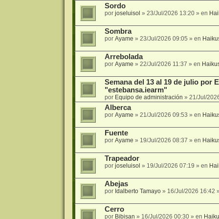
Sordo
por
joseluisol
»
23/Jul/2026 13:20
» en
Hai
Sombra
por
Ayame
»
23/Jul/2026 09:05
» en
Haiku
Arrebolada
por
Ayame
»
22/Jul/2026 11:37
» en
Haiku
Semana del 13 al 19 de julio por
"estebansa.iearm"
por
Equipo de administración
»
21/Jul/202
Alberca
por
Ayame
»
21/Jul/2026 09:53
» en
Haiku
Fuente
por
Ayame
»
19/Jul/2026 08:37
» en
Haiku
Trapeador
por
joseluisol
»
19/Jul/2026 07:19
» en
Hai
Abejas
por
Idalberto Tamayo
»
16/Jul/2026 16:42
»
Cerro
por
Bibisan
»
16/Jul/2026 00:30
» en
Haik