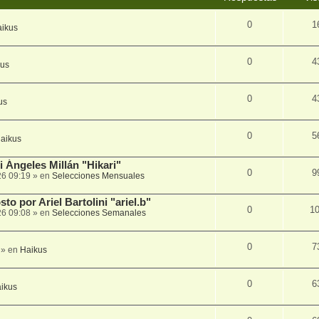
0
1
ikus
0
4
kus
0
4
us
0
5
aikus
 Ángeles Millán "Hikari"
0
9
26 09:19
» en
Selecciones Mensuales
to por Ariel Bartolini "ariel.b"
0
1
26 09:08
» en
Selecciones Semanales
0
7
» en
Haikus
0
6
ikus