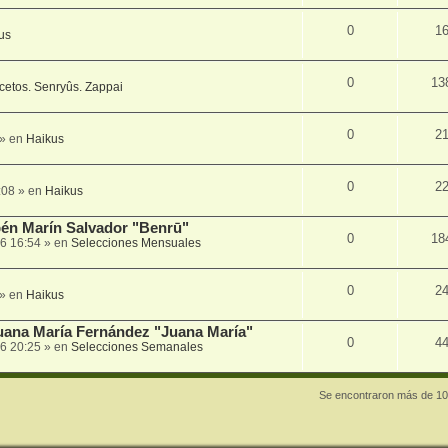
0
1
us
0
13
cetos. Senryûs. Zappai
0
2
» en
Haikus
0
2
:08
» en
Haikus
én Marín Salvador "Benrū"
0
18
6 16:54
» en
Selecciones Mensuales
0
2
» en
Haikus
Juana María Fernández "Juana María"
0
4
6 20:25
» en
Selecciones Semanales
Se encontraron más de 10