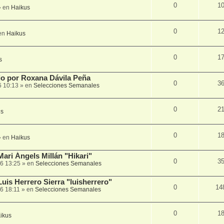
0
1
 en
Haikus
0
1
en
Haikus
0
1
s
lio por Roxana Dávila Peña
0
3
6 10:13
» en
Selecciones Semanales
0
2
us
0
1
 en
Haikus
Mari Ángels Millán "Hikari"
0
3
6 13:25
» en
Selecciones Semanales
Luis Herrero Sierra "luisherrero"
0
14
6 18:11
» en
Selecciones Semanales
0
1
ikus