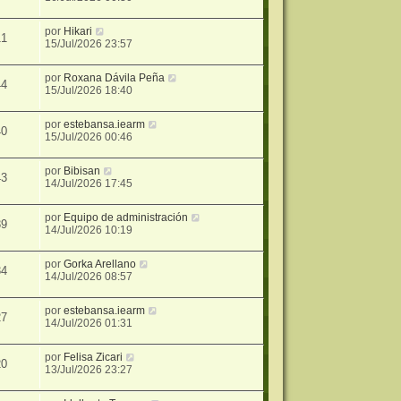
por
Hikari
11
15/Jul/2026 23:57
por
Roxana Dávila Peña
44
15/Jul/2026 18:40
por
estebansa.iearm
40
15/Jul/2026 00:46
por
Bibisan
43
14/Jul/2026 17:45
por
Equipo de administración
39
14/Jul/2026 10:19
por
Gorka Arellano
34
14/Jul/2026 08:57
por
estebansa.iearm
27
14/Jul/2026 01:31
por
Felisa Zicari
20
13/Jul/2026 23:27