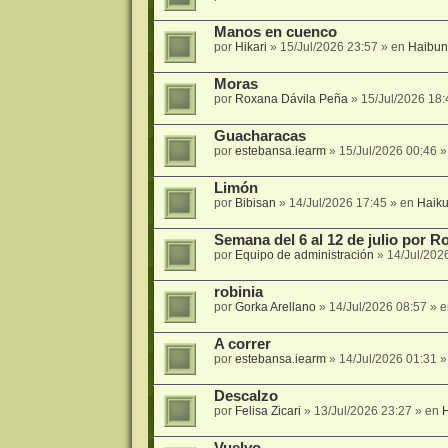
Manos en cuenco
por
Hikari
»
15/Jul/2026 23:57
» en
Haibun
Moras
por
Roxana Dávila Peña
»
15/Jul/2026 18:
Guacharacas
por
estebansa.iearm
»
15/Jul/2026 00:46
»
Limón
por
Bibisan
»
14/Jul/2026 17:45
» en
Haik
Semana del 6 al 12 de julio por 
por
Equipo de administración
»
14/Jul/202
robinia
por
Gorka Arellano
»
14/Jul/2026 08:57
» 
A correr
por
estebansa.iearm
»
14/Jul/2026 01:31
»
Descalzo
por
Felisa Zicari
»
13/Jul/2026 23:27
» en
Vuelvo