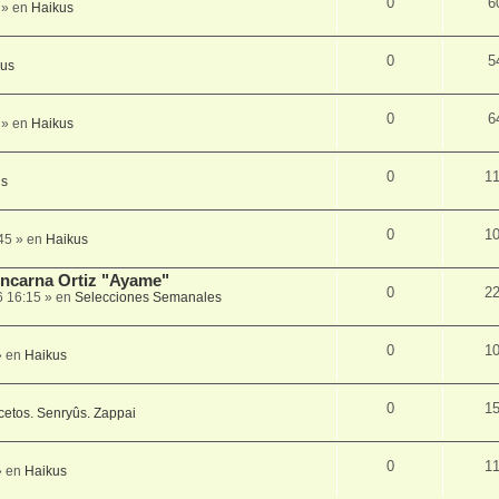
0
6
» en
Haikus
0
5
kus
0
6
» en
Haikus
0
1
us
0
1
45
» en
Haikus
 Encarna Ortiz "Ayame"
0
2
6 16:15
» en
Selecciones Semanales
0
1
 en
Haikus
0
1
cetos. Senryûs. Zappai
0
1
 en
Haikus