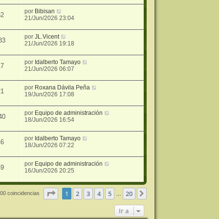
por
Bibisan
62
21/Jun/2026 23:04
por
JL.Vicent
83
21/Jun/2026 19:18
por
Idalberto Tamayo
17
21/Jun/2026 06:07
por
Roxana Dávila Peña
21
19/Jun/2026 17:08
por
Equipo de administración
40
18/Jun/2026 16:54
por
Idalberto Tamayo
46
18/Jun/2026 07:22
por
Equipo de administración
49
16/Jun/2026 20:25
Página
1
de
20
1
2
3
4
5
20
Siguiente
00 coincidencias
…
Ir a