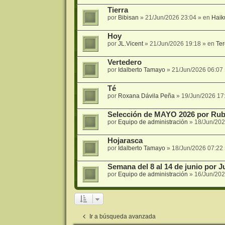
Tierra
por
Bibisan
»
21/Jun/2026 23:04
» en
Haik
Hoy
por
JL.Vicent
»
21/Jun/2026 19:18
» en
Ter
Vertedero
por
Idalberto Tamayo
»
21/Jun/2026 06:07
Té
por
Roxana Dávila Peña
»
19/Jun/2026 17
Selección de MAYO 2026 por Rub
por
Equipo de administración
»
18/Jun/202
Hojarasca
por
Idalberto Tamayo
»
18/Jun/2026 07:22
Semana del 8 al 14 de junio por 
por
Equipo de administración
»
16/Jun/202
Ir a búsqueda avanzada