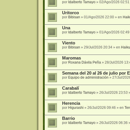
por
Idalberto Tamayo
»
02/Ago/2026 02:51
Uritorco
por
Bibisan
»
01/Ago/2026 22:00
» en
Hai
Una
por
Idalberto Tamayo
»
01/Ago/2026 02:49
Viento
por
Bibisan
»
29/Jul/2026 20:34
» en
Haik
Maromas
por
Roxana Dávila Peña
»
28/Jul/2026 13:
Semana del 20 al 26 de julio por
por
Equipo de administración
»
27/Jul/202
Carabalí
por
Idalberto Tamayo
»
26/Jul/2026 23:53
»
Herencia
por
Higurashi
»
26/Jul/2026 09:46
» en
Ter
Barrio
por
Idalberto Tamayo
»
26/Jul/2026 06:36
»