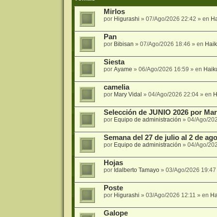
Mirlos
por
Higurashi
»
07/Ago/2026 22:42
» en
Ha
Pan
por
Bibisan
»
07/Ago/2026 18:46
» en
Hai
Siesta
por
Ayame
»
06/Ago/2026 16:59
» en
Haik
camelia
por
Mary Vidal
»
04/Ago/2026 22:04
» en
H
Selección de JUNIO 2026 por Mari
por
Equipo de administración
»
04/Ago/20
Semana del 27 de julio al 2 de agos
por
Equipo de administración
»
04/Ago/20
Hojas
por
Idalberto Tamayo
»
03/Ago/2026 19:47
Poste
por
Higurashi
»
03/Ago/2026 12:11
» en
Ha
Galope