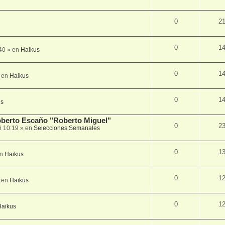
0
2
0
1
40
» en
Haikus
0
1
 en
Haikus
0
1
us
Roberto Escaño "Roberto Miguel"
0
2
6 10:19
» en
Selecciones Semanales
0
1
en
Haikus
0
1
 en
Haikus
0
1
Haikus