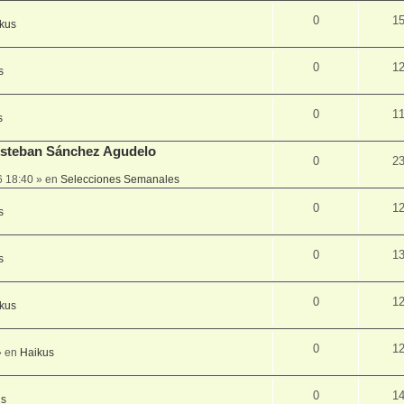
0
1
kus
0
1
s
0
1
s
 Esteban Sánchez Agudelo
0
2
6 18:40
» en
Selecciones Semanales
0
1
s
0
1
s
0
1
kus
0
1
 en
Haikus
0
1
us