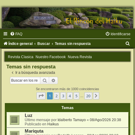
FAQ
Identificarse
B
Índice general
Buscar
Temas sin respuesta
u
Revista Clasica
Nuestro Facebook
Nueva Revista
s
Temas sin respuesta
c
Ir a búsqueda avanzada
a
Buscar
Búsqueda avanzada
r
Se encontraron más de 1000 coincidencias
Página
1
de
20
1
2
3
4
5
20
Siguiente
…
Temas
Luz
Último mensaje por
Idalberto Tamayo
«
08/Ago/2026 20:38
Publicado en
Haikus
Mariquta