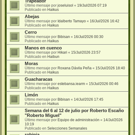
Trapeador
Último mensaje por
joseluisol
«
19/Jul/2026 07:19
Publicado en
Haikus
Abejas
Último mensaje por
Idalberto Tamayo
«
16/Jul/2026 16:42
Publicado en
Haikus
Cerro
Último mensaje por
Bibisan
«
16/Jul/2026 00:30
Publicado en
Haikus
Manos en cuenco
Último mensaje por
Hikari
«
15/Jul/2026 23:57
Publicado en
Haibun
Moras
Último mensaje por
Roxana Dávila Peña
«
15/Jul/2026 18:40
Publicado en
Haikus
Guacharacas
Último mensaje por
estebansa.iearm
«
15/Jul/2026 00:46
Publicado en
Haikus
Limón
Último mensaje por
Bibisan
«
14/Jul/2026 17:45
Publicado en
Haikus
Semana del 6 al 12 de julio por Roberto Escaño
"Roberto Miguel"
Último mensaje por
Equipo de administración
«
14/Jul/2026
10:19
Publicado en
Selecciones Semanales
robinia