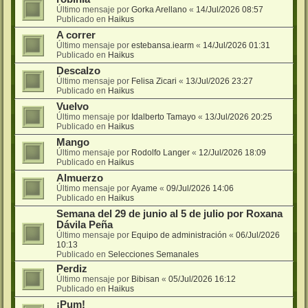
Último mensaje por
Gorka Arellano
«
14/Jul/2026 08:57
Publicado en
Haikus
A correr
Último mensaje por
estebansa.iearm
«
14/Jul/2026 01:31
Publicado en
Haikus
Descalzo
Último mensaje por
Felisa Zicari
«
13/Jul/2026 23:27
Publicado en
Haikus
Vuelvo
Último mensaje por
Idalberto Tamayo
«
13/Jul/2026 20:25
Publicado en
Haikus
Mango
Último mensaje por
Rodolfo Langer
«
12/Jul/2026 18:09
Publicado en
Haikus
Almuerzo
Último mensaje por
Ayame
«
09/Jul/2026 14:06
Publicado en
Haikus
Semana del 29 de junio al 5 de julio por Roxana
Dávila Peña
Último mensaje por
Equipo de administración
«
06/Jul/2026
10:13
Publicado en
Selecciones Semanales
Perdiz
Último mensaje por
Bibisan
«
05/Jul/2026 16:12
Publicado en
Haikus
¡Pum!