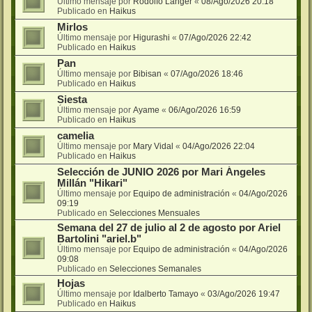
Último mensaje por
Rodolfo Langer
«
08/Ago/2026 20:18
Publicado en
Haikus
Mirlos
Último mensaje por
Higurashi
«
07/Ago/2026 22:42
Publicado en
Haikus
Pan
Último mensaje por
Bibisan
«
07/Ago/2026 18:46
Publicado en
Haikus
Siesta
Último mensaje por
Ayame
«
06/Ago/2026 16:59
Publicado en
Haikus
camelia
Último mensaje por
Mary Vidal
«
04/Ago/2026 22:04
Publicado en
Haikus
Selección de JUNIO 2026 por Mari Ángeles
Millán "Hikari"
Último mensaje por
Equipo de administración
«
04/Ago/2026
09:19
Publicado en
Selecciones Mensuales
Semana del 27 de julio al 2 de agosto por Ariel
Bartolini "ariel.b"
Último mensaje por
Equipo de administración
«
04/Ago/2026
09:08
Publicado en
Selecciones Semanales
Hojas
Último mensaje por
Idalberto Tamayo
«
03/Ago/2026 19:47
Publicado en
Haikus