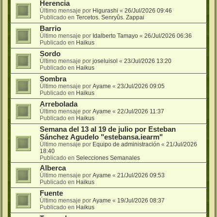
Herencia
Último mensaje por
Higurashi
«
26/Jul/2026 09:46
Publicado en
Tercetos. Senryûs. Zappai
Barrio
Último mensaje por
Idalberto Tamayo
«
26/Jul/2026 06:36
Publicado en
Haikus
Sordo
Último mensaje por
joseluisol
«
23/Jul/2026 13:20
Publicado en
Haikus
Sombra
Último mensaje por
Ayame
«
23/Jul/2026 09:05
Publicado en
Haikus
Arrebolada
Último mensaje por
Ayame
«
22/Jul/2026 11:37
Publicado en
Haikus
Semana del 13 al 19 de julio por Esteban
Sánchez Agudelo "estebansa.iearm"
Último mensaje por
Equipo de administración
«
21/Jul/2026
18:40
Publicado en
Selecciones Semanales
Alberca
Último mensaje por
Ayame
«
21/Jul/2026 09:53
Publicado en
Haikus
Fuente
Último mensaje por
Ayame
«
19/Jul/2026 08:37
Publicado en
Haikus