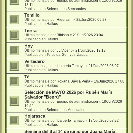
Último mensaje por
Equipo de administración
«
22/Jun/2026
18:11
Publicado en
Selecciones Semanales
Tomillo
Último mensaje por
Higurashi
«
22/Jun/2026 09:27
Publicado en
Haikus
Tierra
Último mensaje por
Bibisan
«
21/Jun/2026 23:04
Publicado en
Haikus
Hoy
Último mensaje por
JL.Vicent
«
21/Jun/2026 19:18
Publicado en
Tercetos. Senryûs. Zappai
Vertedero
Último mensaje por
Idalberto Tamayo
«
21/Jun/2026 06:07
Publicado en
Haikus
Té
Último mensaje por
Roxana Dávila Peña
«
19/Jun/2026 17:08
Publicado en
Haikus
Selección de MAYO 2026 por Rubén Marín
Salvador "Benrū"
Último mensaje por
Equipo de administración
«
18/Jun/2026
16:54
Publicado en
Selecciones Mensuales
Hojarasca
Último mensaje por
Idalberto Tamayo
«
18/Jun/2026 07:22
Publicado en
Haikus
Semana del 8 al 14 de junio por Juana María