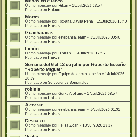
Manos en cuenco
Último mensaje por
Hikari
«
15/Jul/2026 23:57
Publicado en
Haibun
Moras
Último mensaje por
Roxana Dávila Peña
«
15/Jul/2026 18:40
Publicado en
Haikus
Guacharacas
Último mensaje por
estebansa.iearm
«
15/Jul/2026 00:46
Publicado en
Haikus
Limón
Último mensaje por
Bibisan
«
14/Jul/2026 17:45
Publicado en
Haikus
Semana del 6 al 12 de julio por Roberto Escaño
"Roberto Miguel"
Último mensaje por
Equipo de administración
«
14/Jul/2026
10:19
Publicado en
Selecciones Semanales
robinia
Último mensaje por
Gorka Arellano
«
14/Jul/2026 08:57
Publicado en
Haikus
A correr
Último mensaje por
estebansa.iearm
«
14/Jul/2026 01:31
Publicado en
Haikus
Descalzo
Último mensaje por
Felisa Zicari
«
13/Jul/2026 23:27
Publicado en
Haikus
Vuelvo