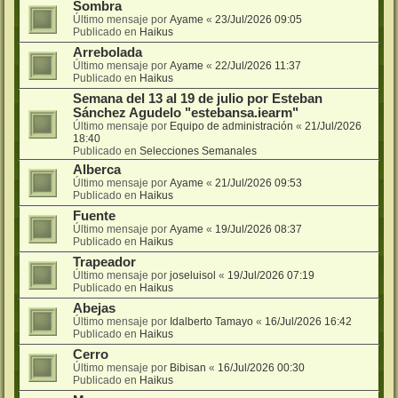
Sombra
Último mensaje por
Ayame
«
23/Jul/2026 09:05
Publicado en
Haikus
Arrebolada
Último mensaje por
Ayame
«
22/Jul/2026 11:37
Publicado en
Haikus
Semana del 13 al 19 de julio por Esteban
Sánchez Agudelo "estebansa.iearm"
Último mensaje por
Equipo de administración
«
21/Jul/2026
18:40
Publicado en
Selecciones Semanales
Alberca
Último mensaje por
Ayame
«
21/Jul/2026 09:53
Publicado en
Haikus
Fuente
Último mensaje por
Ayame
«
19/Jul/2026 08:37
Publicado en
Haikus
Trapeador
Último mensaje por
joseluisol
«
19/Jul/2026 07:19
Publicado en
Haikus
Abejas
Último mensaje por
Idalberto Tamayo
«
16/Jul/2026 16:42
Publicado en
Haikus
Cerro
Último mensaje por
Bibisan
«
16/Jul/2026 00:30
Publicado en
Haikus