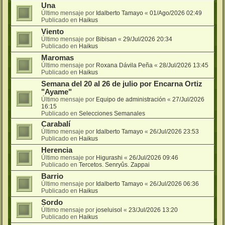
Una
Último mensaje por
Idalberto Tamayo
«
01/Ago/2026 02:49
Publicado en
Haikus
Viento
Último mensaje por
Bibisan
«
29/Jul/2026 20:34
Publicado en
Haikus
Maromas
Último mensaje por
Roxana Dávila Peña
«
28/Jul/2026 13:45
Publicado en
Haikus
Semana del 20 al 26 de julio por Encarna Ortiz
"Ayame"
Último mensaje por
Equipo de administración
«
27/Jul/2026
16:15
Publicado en
Selecciones Semanales
Carabalí
Último mensaje por
Idalberto Tamayo
«
26/Jul/2026 23:53
Publicado en
Haikus
Herencia
Último mensaje por
Higurashi
«
26/Jul/2026 09:46
Publicado en
Tercetos. Senryûs. Zappai
Barrio
Último mensaje por
Idalberto Tamayo
«
26/Jul/2026 06:36
Publicado en
Haikus
Sordo
Último mensaje por
joseluisol
«
23/Jul/2026 13:20
Publicado en
Haikus