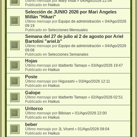
Último mensaje por
Mary Vidal
«
04/Ago/2026 22:04
Publicado en
Haikus
Selección de JUNIO 2026 por Mari Ángeles
Millán "Hikari"
Último mensaje por
Equipo de administración
«
04/Ago/2026
09:19
Publicado en
Selecciones Mensuales
Semana del 27 de julio al 2 de agosto por Ariel
Bartolini "ariel.b"
Último mensaje por
Equipo de administración
«
04/Ago/2026
09:08
Publicado en
Selecciones Semanales
Hojas
Último mensaje por
Idalberto Tamayo
«
03/Ago/2026 19:47
Publicado en
Haikus
Poste
Último mensaje por
Higurashi
«
03/Ago/2026 12:11
Publicado en
Haikus
Galope
Último mensaje por
Idalberto Tamayo
«
02/Ago/2026 02:51
Publicado en
Haikus
Uritorco
Último mensaje por
Bibisan
«
01/Ago/2026 22:00
Publicado en
Haikus
beber
Último mensaje por
JL.Vicent
«
01/Ago/2026 09:04
Publicado en
Haikus