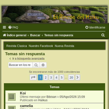
FAQ
Identificarse
B
Índice general
Buscar
Temas sin respuesta
u
Revista Clasica
Nuestro Facebook
Nueva Revista
s
Temas sin respuesta
c
Ir a búsqueda avanzada
a
Buscar
Búsqueda avanzada
r
Se encontraron más de 1000 coincidencias
Página
1
de
20
1
2
3
4
5
20
Siguiente
…
Temas
Koi
Último mensaje por
Bibisan
«
05/Ago/2026 15:09
Publicado en
Haikus
camelia