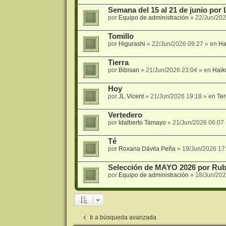
Semana del 15 al 21 de junio por 
por
Equipo de administración
»
22/Jun/202
Tomillo
por
Higurashi
»
22/Jun/2026 09:27
» en
Ha
Tierra
por
Bibisan
»
21/Jun/2026 23:04
» en
Haik
Hoy
por
JL.Vicent
»
21/Jun/2026 19:18
» en
Ter
Vertedero
por
Idalberto Tamayo
»
21/Jun/2026 06:07
Té
por
Roxana Dávila Peña
»
19/Jun/2026 17
Selección de MAYO 2026 por Rub
por
Equipo de administración
»
18/Jun/202
Ir a búsqueda avanzada