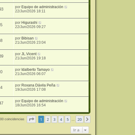
por
Equipo de administración
93
22/Jun/2026 18:11
por
Higurashi
85
22/Jun/2026 09:27
por
Bibisan
68
21/Jun/2026 23:04
por
JL.Vicent
89
21/Jun/2026 19:18
por
Idalberto Tamayo
20
21/Jun/2026 06:07
por
Roxana Dávila Peña
24
19/Jun/2026 17:08
por
Equipo de administración
47
18/Jun/2026 16:54
Página
1
de
20
1
2
3
4
5
20
Siguiente
00 coincidencias
…
Ir a