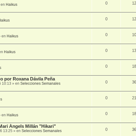
0
1
 en
Haikus
0
1
Haikus
0
1
 en
Haikus
0
1
en
Haikus
0
1
s
lio por Roxana Dávila Peña
0
3
6 10:13
» en
Selecciones Semanales
0
2
us
0
1
 en
Haikus
Mari Ángels Millán "Hikari"
0
3
6 13:25
» en
Selecciones Semanales