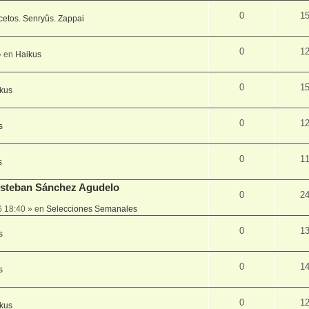
0
1
cetos. Senryûs. Zappai
0
1
 en
Haikus
0
1
kus
0
1
s
0
1
s
 Esteban Sánchez Agudelo
0
2
6 18:40
» en
Selecciones Semanales
0
1
s
0
1
s
0
1
kus