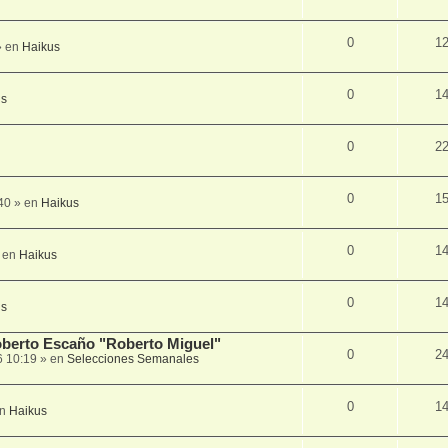
0
1
 en
Haikus
0
1
us
0
2
0
1
40
» en
Haikus
0
1
 en
Haikus
0
1
us
Roberto Escaño "Roberto Miguel"
0
2
6 10:19
» en
Selecciones Semanales
0
1
en
Haikus