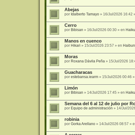
Abejas
por
Idalberto Tamayo
»
16/Jul/2026 16:42
»
Cerro
por
Bibisan
»
16/Jul/2026 00:30
» en
Haik
Manos en cuenco
por
Hikari
»
15/Jul/2026 23:57
» en
Haibun
Moras
por
Roxana Dávila Peña
»
15/Jul/2026 18:
Guacharacas
por
estebansa.iearm
»
15/Jul/2026 00:46
»
Limón
por
Bibisan
»
14/Jul/2026 17:45
» en
Haik
Semana del 6 al 12 de julio por 
por
Equipo de administración
»
14/Jul/202
robinia
por
Gorka Arellano
»
14/Jul/2026 08:57
» 
A correr