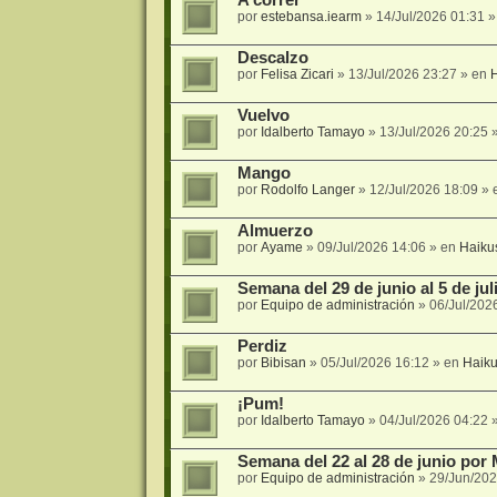
por
estebansa.iearm
»
14/Jul/2026 01:31
»
Descalzo
por
Felisa Zicari
»
13/Jul/2026 23:27
» en
Vuelvo
por
Idalberto Tamayo
»
13/Jul/2026 20:25
»
Mango
por
Rodolfo Langer
»
12/Jul/2026 18:09
» 
Almuerzo
por
Ayame
»
09/Jul/2026 14:06
» en
Haiku
Semana del 29 de junio al 5 de ju
por
Equipo de administración
»
06/Jul/202
Perdiz
por
Bibisan
»
05/Jul/2026 16:12
» en
Haik
¡Pum!
por
Idalberto Tamayo
»
04/Jul/2026 04:22
»
Semana del 22 al 28 de junio por 
por
Equipo de administración
»
29/Jun/202