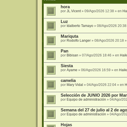
hora
por
JL.Vicent
»
09/Ago/2026 12:38
» en
Ha
Luz
por
Idalberto Tamayo
»
08/Ago/2026 20:38
Mariquta
por
Rodolfo Langer
»
08/Ago/2026 20:18
»
Pan
por
Bibisan
»
07/Ago/2026 18:46
» en
Hai
Siesta
por
Ayame
»
06/Ago/2026 16:59
» en
Haik
camelia
por
Mary Vidal
»
04/Ago/2026 22:04
» en
H
Selección de JUNIO 2026 por Mari
por
Equipo de administración
»
04/Ago/20
Semana del 27 de julio al 2 de agos
por
Equipo de administración
»
04/Ago/20
Hojas