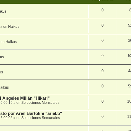
0
ikus
0
5
» en
Haikus
0
3
 en
Haikus
0
5
kus
0
4
us
0
5
aikus
 Ángeles Millán "Hikari"
0
1
26 09:19
» en
Selecciones Mensuales
to por Ariel Bartolini "ariel.b"
0
1
26 09:08
» en
Selecciones Semanales