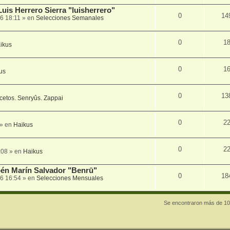
Luis Herrero Sierra "luisherrero"
0
14
6 18:11
» en
Selecciones Semanales
0
1
ikus
0
1
us
0
13
cetos. Senryûs. Zappai
0
2
» en
Haikus
0
2
:08
» en
Haikus
én Marín Salvador "Benrū"
0
18
6 16:54
» en
Selecciones Mensuales
Se encontraron más de 10