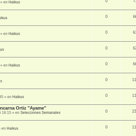
0
7
» en
Haikus
0
6
ikus
0
6
» en
Haikus
0
6
kus
0
6
» en
Haikus
0
1
us
0
1
45
» en
Haikus
 Encarna Ortiz "Ayame"
0
2
6 16:15
» en
Selecciones Semanales
0
1
 en
Haikus