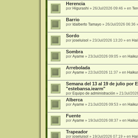
Herencia
por
Higurashi
»
26/Jul/2026 09:46
» en
Ter
Barrio
por
Idalberto Tamayo
»
26/Jul/2026 06:36
»
Sordo
por
joseluisol
»
23/Jul/2026 13:20
» en
Hai
Sombra
por
Ayame
»
23/Jul/2026 09:05
» en
Haiku
Arrebolada
por
Ayame
»
22/Jul/2026 11:37
» en
Haiku
Semana del 13 al 19 de julio por
"estebansa.iearm"
por
Equipo de administración
»
21/Jul/202
Alberca
por
Ayame
»
21/Jul/2026 09:53
» en
Haiku
Fuente
por
Ayame
»
19/Jul/2026 08:37
» en
Haiku
Trapeador
por
joseluisol
»
19/Jul/2026 07:19
» en
Hai