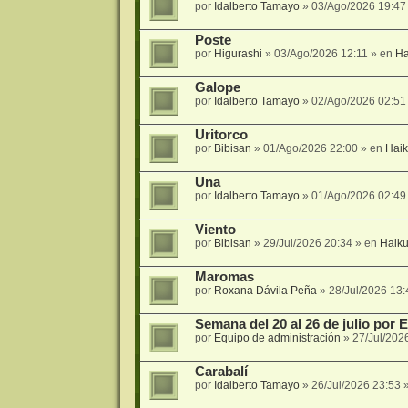
por
Idalberto Tamayo
»
03/Ago/2026 19:47
Poste
por
Higurashi
»
03/Ago/2026 12:11
» en
Ha
Galope
por
Idalberto Tamayo
»
02/Ago/2026 02:51
Uritorco
por
Bibisan
»
01/Ago/2026 22:00
» en
Hai
Una
por
Idalberto Tamayo
»
01/Ago/2026 02:49
Viento
por
Bibisan
»
29/Jul/2026 20:34
» en
Haik
Maromas
por
Roxana Dávila Peña
»
28/Jul/2026 13:
Semana del 20 al 26 de julio por
por
Equipo de administración
»
27/Jul/202
Carabalí
por
Idalberto Tamayo
»
26/Jul/2026 23:53
»