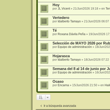
Hoy
por
JL.Vicent
»
21/Jun/2026 19:18
» en
Ter
Vertedero
por
Idalberto Tamayo
»
21/Jun/2026 06:07
Té
por
Roxana Dávila Peña
»
19/Jun/2026 17
Selección de MAYO 2026 por Rub
por
Equipo de administración
»
18/Jun/202
Hojarasca
por
Idalberto Tamayo
»
18/Jun/2026 07:22
Semana del 8 al 14 de junio por 
por
Equipo de administración
»
16/Jun/202
Ocaso
por
Encarna
»
15/Jun/2026 21:50
» en
Hai
Ir a búsqueda avanzada