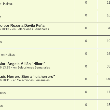
0
1
en
Haikus
0
1
s
lio por Roxana Dávila Peña
0
3
6 10:13
» en
Selecciones Semanales
0
1
us
0
1
 en
Haikus
Mari Ángels Millán "Hikari"
0
3
6 13:25
» en
Selecciones Semanales
Luis Herrero Sierra "luisherrero"
0
14
6 18:11
» en
Selecciones Semanales
0
1
ikus
0
1
us