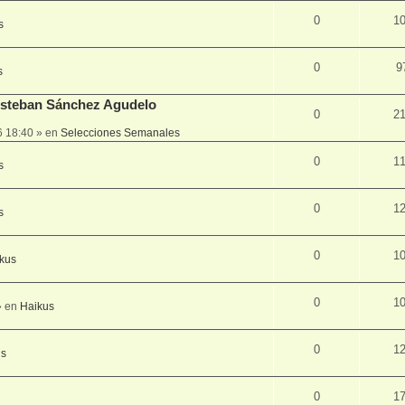
0
1
s
0
9
s
 Esteban Sánchez Agudelo
0
2
6 18:40
» en
Selecciones Semanales
0
1
s
0
1
s
0
1
kus
0
1
 en
Haikus
0
1
us
0
1