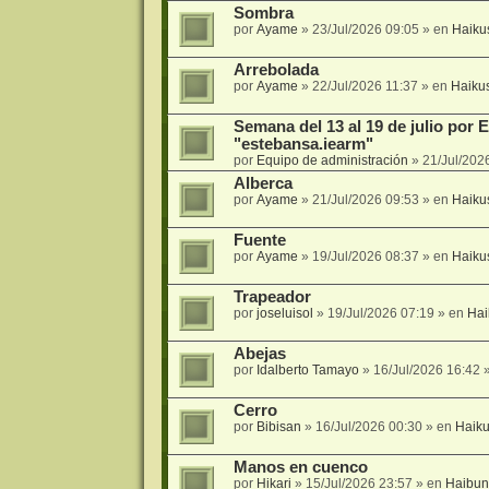
Sombra
por
Ayame
»
23/Jul/2026 09:05
» en
Haiku
Arrebolada
por
Ayame
»
22/Jul/2026 11:37
» en
Haiku
Semana del 13 al 19 de julio por
"estebansa.iearm"
por
Equipo de administración
»
21/Jul/202
Alberca
por
Ayame
»
21/Jul/2026 09:53
» en
Haiku
Fuente
por
Ayame
»
19/Jul/2026 08:37
» en
Haiku
Trapeador
por
joseluisol
»
19/Jul/2026 07:19
» en
Hai
Abejas
por
Idalberto Tamayo
»
16/Jul/2026 16:42
»
Cerro
por
Bibisan
»
16/Jul/2026 00:30
» en
Haik
Manos en cuenco
por
Hikari
»
15/Jul/2026 23:57
» en
Haibun