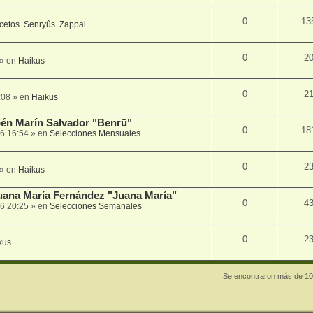
0
13
cetos. Senryûs. Zappai
0
2
» en
Haikus
0
2
:08
» en
Haikus
én Marín Salvador "Benrū"
0
18
6 16:54
» en
Selecciones Mensuales
0
2
» en
Haikus
Juana María Fernández "Juana María"
0
4
6 20:25
» en
Selecciones Semanales
0
2
kus
Se encontraron más de 10