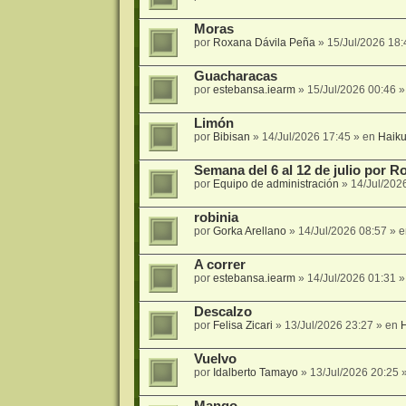
Moras
por
Roxana Dávila Peña
»
15/Jul/2026 18:
Guacharacas
por
estebansa.iearm
»
15/Jul/2026 00:46
»
Limón
por
Bibisan
»
14/Jul/2026 17:45
» en
Haik
Semana del 6 al 12 de julio por 
por
Equipo de administración
»
14/Jul/202
robinia
por
Gorka Arellano
»
14/Jul/2026 08:57
» 
A correr
por
estebansa.iearm
»
14/Jul/2026 01:31
»
Descalzo
por
Felisa Zicari
»
13/Jul/2026 23:27
» en
Vuelvo
por
Idalberto Tamayo
»
13/Jul/2026 20:25
»
Mango