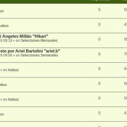
0
5
kus
0
4
aikus
 Ángeles Millán "Hikari"
0
6
26 09:19
» en
Selecciones Mensuales
to por Ariel Bartolini "ariel.b"
0
7
26 09:08
» en
Selecciones Semanales
0
6
» en
Haikus
0
6
ikus
0
5
» en
Haikus
0
4
kus