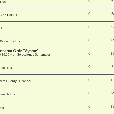
0
6
ikus
0
5
» en
Haikus
0
9
us
0
8
45
» en
Haikus
 Encarna Ortiz "Ayame"
0
1
6 16:15
» en
Selecciones Semanales
0
8
 en
Haikus
0
1
cetos. Senryûs. Zappai
0
9
 en
Haikus
0
1
kus