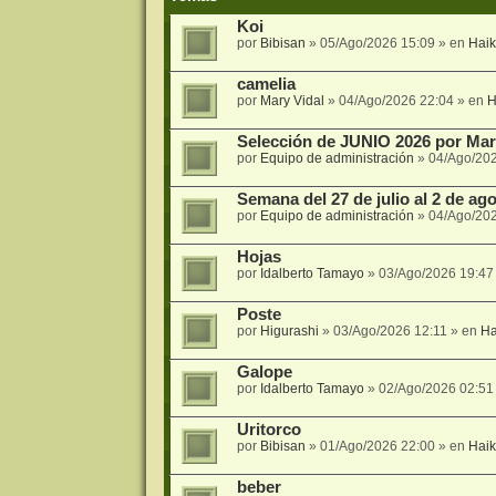
Koi
por
Bibisan
»
05/Ago/2026 15:09
» en
Hai
camelia
por
Mary Vidal
»
04/Ago/2026 22:04
» en
H
Selección de JUNIO 2026 por Mari
por
Equipo de administración
»
04/Ago/20
Semana del 27 de julio al 2 de agos
por
Equipo de administración
»
04/Ago/20
Hojas
por
Idalberto Tamayo
»
03/Ago/2026 19:47
Poste
por
Higurashi
»
03/Ago/2026 12:11
» en
Ha
Galope
por
Idalberto Tamayo
»
02/Ago/2026 02:51
Uritorco
por
Bibisan
»
01/Ago/2026 22:00
» en
Hai
beber