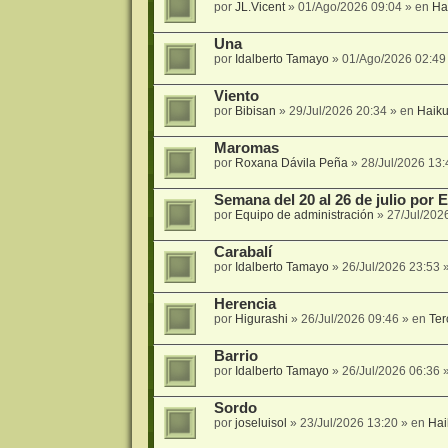
por
JL.Vicent
»
01/Ago/2026 09:04
» en
Ha
Una
por
Idalberto Tamayo
»
01/Ago/2026 02:49
Viento
por
Bibisan
»
29/Jul/2026 20:34
» en
Haik
Maromas
por
Roxana Dávila Peña
»
28/Jul/2026 13:
Semana del 20 al 26 de julio por
por
Equipo de administración
»
27/Jul/202
Carabalí
por
Idalberto Tamayo
»
26/Jul/2026 23:53
»
Herencia
por
Higurashi
»
26/Jul/2026 09:46
» en
Ter
Barrio
por
Idalberto Tamayo
»
26/Jul/2026 06:36
»
Sordo
por
joseluisol
»
23/Jul/2026 13:20
» en
Hai