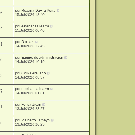
por
Roxana Dávila Peña
26
15/Jul/2026 18:40
por
estebansa.iearm
24
15/Jul/2026 00:46
por
Bibisan
31
14/Jul/2026 17:45
por
Equipo de administración
20
14/Jul/2026 10:19
por
Gorka Arellano
23
14/Jul/2026 08:57
por
estebansa.iearm
17
14/Jul/2026 01:31
por
Felisa Zicari
11
13/Jul/2026 23:27
por
Idalberto Tamayo
5
13/Jul/2026 20:25