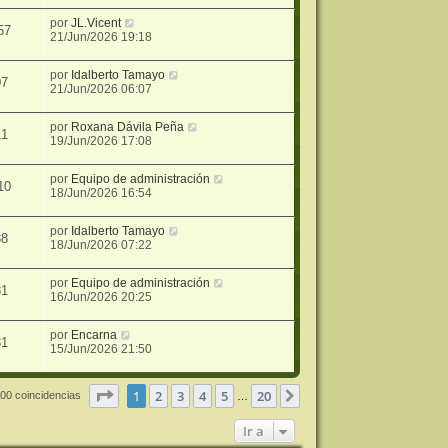
por
JL.Vicent
57
21/Jun/2026 19:18
por
Idalberto Tamayo
07
21/Jun/2026 06:07
por
Roxana Dávila Peña
11
19/Jun/2026 17:08
por
Equipo de administración
10
18/Jun/2026 16:54
por
Idalberto Tamayo
38
18/Jun/2026 07:22
por
Equipo de administración
31
16/Jun/2026 20:25
por
Encarna
31
15/Jun/2026 21:50
Página
1
de
20
1
2
3
4
5
20
Siguiente
00 coincidencias
…
Ir a