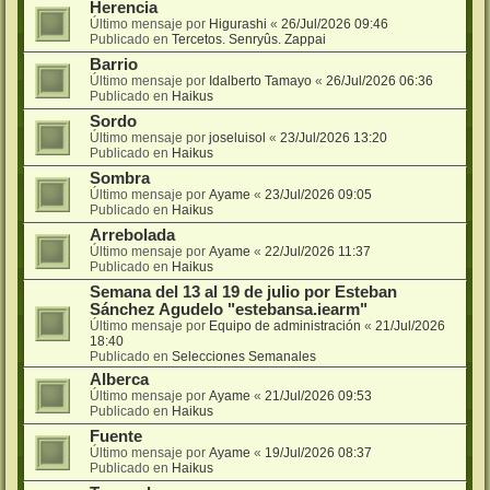
Herencia
Último mensaje por
Higurashi
«
26/Jul/2026 09:46
Publicado en
Tercetos. Senryûs. Zappai
Barrio
Último mensaje por
Idalberto Tamayo
«
26/Jul/2026 06:36
Publicado en
Haikus
Sordo
Último mensaje por
joseluisol
«
23/Jul/2026 13:20
Publicado en
Haikus
Sombra
Último mensaje por
Ayame
«
23/Jul/2026 09:05
Publicado en
Haikus
Arrebolada
Último mensaje por
Ayame
«
22/Jul/2026 11:37
Publicado en
Haikus
Semana del 13 al 19 de julio por Esteban
Sánchez Agudelo "estebansa.iearm"
Último mensaje por
Equipo de administración
«
21/Jul/2026
18:40
Publicado en
Selecciones Semanales
Alberca
Último mensaje por
Ayame
«
21/Jul/2026 09:53
Publicado en
Haikus
Fuente
Último mensaje por
Ayame
«
19/Jul/2026 08:37
Publicado en
Haikus