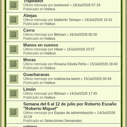
Trapeador
Último mensaje por
joseluisol
«
19/Jul/2026 07:19
Publicado en
Haikus
Abejas
Último mensaje por
Idalberto Tamayo
«
16/Jul/2026 16:42
Publicado en
Haikus
Cerro
Último mensaje por
Bibisan
«
16/Jul/2026 00:30
Publicado en
Haikus
Manos en cuenco
Último mensaje por
Hikari
«
15/Jul/2026 23:57
Publicado en
Haibun
Moras
Último mensaje por
Roxana Dávila Peña
«
15/Jul/2026 18:40
Publicado en
Haikus
Guacharacas
Último mensaje por
estebansa.iearm
«
15/Jul/2026 00:46
Publicado en
Haikus
Limón
Último mensaje por
Bibisan
«
14/Jul/2026 17:45
Publicado en
Haikus
Semana del 6 al 12 de julio por Roberto Escaño
"Roberto Miguel"
Último mensaje por
Equipo de administración
«
14/Jul/2026
10:19
Publicado en
Selecciones Semanales
robinia