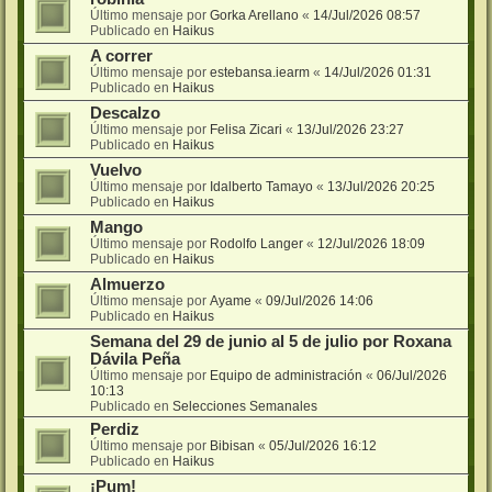
Último mensaje por
Gorka Arellano
«
14/Jul/2026 08:57
Publicado en
Haikus
A correr
Último mensaje por
estebansa.iearm
«
14/Jul/2026 01:31
Publicado en
Haikus
Descalzo
Último mensaje por
Felisa Zicari
«
13/Jul/2026 23:27
Publicado en
Haikus
Vuelvo
Último mensaje por
Idalberto Tamayo
«
13/Jul/2026 20:25
Publicado en
Haikus
Mango
Último mensaje por
Rodolfo Langer
«
12/Jul/2026 18:09
Publicado en
Haikus
Almuerzo
Último mensaje por
Ayame
«
09/Jul/2026 14:06
Publicado en
Haikus
Semana del 29 de junio al 5 de julio por Roxana
Dávila Peña
Último mensaje por
Equipo de administración
«
06/Jul/2026
10:13
Publicado en
Selecciones Semanales
Perdiz
Último mensaje por
Bibisan
«
05/Jul/2026 16:12
Publicado en
Haikus
¡Pum!