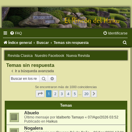
FAQ
Identificarse
B
Índice general
Buscar
Temas sin respuesta
u
Revista Clasica
Nuestro Facebook
Nueva Revista
s
Temas sin respuesta
c
Ir a búsqueda avanzada
a
Buscar
Búsqueda avanzada
r
Se encontraron más de 1000 coincidencias
Página
1
de
20
1
2
3
4
5
20
Siguiente
…
Temas
Abuelo
Último mensaje por
Idalberto Tamayo
«
07/Ago/2026 03:52
Publicado en
Haikus
Nogalera