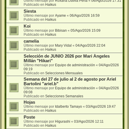
Último mensaje por
Roxana Dávila Peña
«
06/Ago/2026 17:31
Publicado en
Haikus
Siesta
Último mensaje por
Ayame
«
06/Ago/2026 16:59
Publicado en
Haikus
Koi
Último mensaje por
Bibisan
«
05/Ago/2026 15:09
Publicado en
Haikus
camelia
Último mensaje por
Mary Vidal
«
04/Ago/2026 22:04
Publicado en
Haikus
Selección de JUNIO 2026 por Mari Ángeles
Millán "Hikari"
Último mensaje por
Equipo de administración
«
04/Ago/2026
09:19
Publicado en
Selecciones Mensuales
Semana del 27 de julio al 2 de agosto por Ariel
Bartolini "ariel.b"
Último mensaje por
Equipo de administración
«
04/Ago/2026
09:08
Publicado en
Selecciones Semanales
Hojas
Último mensaje por
Idalberto Tamayo
«
03/Ago/2026 19:47
Publicado en
Haikus
Poste
Último mensaje por
Higurashi
«
03/Ago/2026 12:11
Publicado en
Haikus