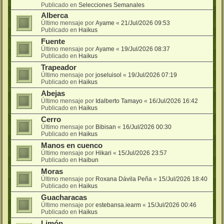
Publicado en
Selecciones Semanales
Alberca
Último mensaje por
Ayame
«
21/Jul/2026 09:53
Publicado en
Haikus
Fuente
Último mensaje por
Ayame
«
19/Jul/2026 08:37
Publicado en
Haikus
Trapeador
Último mensaje por
joseluisol
«
19/Jul/2026 07:19
Publicado en
Haikus
Abejas
Último mensaje por
Idalberto Tamayo
«
16/Jul/2026 16:42
Publicado en
Haikus
Cerro
Último mensaje por
Bibisan
«
16/Jul/2026 00:30
Publicado en
Haikus
Manos en cuenco
Último mensaje por
Hikari
«
15/Jul/2026 23:57
Publicado en
Haibun
Moras
Último mensaje por
Roxana Dávila Peña
«
15/Jul/2026 18:40
Publicado en
Haikus
Guacharacas
Último mensaje por
estebansa.iearm
«
15/Jul/2026 00:46
Publicado en
Haikus
Limón