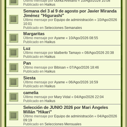
Último mensaje por
Gorka Arellano
«
10/Ago/2026 10:08
Publicado en
Haikus
Semana del 3 al 9 de agosto por Javier Miranda
Jiménez "Higurashi"
Último mensaje por
Equipo de administración
«
10/Ago/2026
10:01
Publicado en
Selecciones Semanales
Margaritas
Último mensaje por
Ayame
«
10/Ago/2026 08:55
Publicado en
Haikus
Luz
Último mensaje por
Idalberto Tamayo
«
08/Ago/2026 20:38
Publicado en
Haikus
Pan
Último mensaje por
Bibisan
«
07/Ago/2026 18:46
Publicado en
Haikus
Siesta
Último mensaje por
Ayame
«
06/Ago/2026 16:59
Publicado en
Haikus
camelia
Último mensaje por
Mary Vidal
«
04/Ago/2026 22:04
Publicado en
Haikus
Selección de JUNIO 2026 por Mari Ángeles
Millán "Hikari"
Último mensaje por
Equipo de administración
«
04/Ago/2026
09:19
Publicado en
Selecciones Mensuales