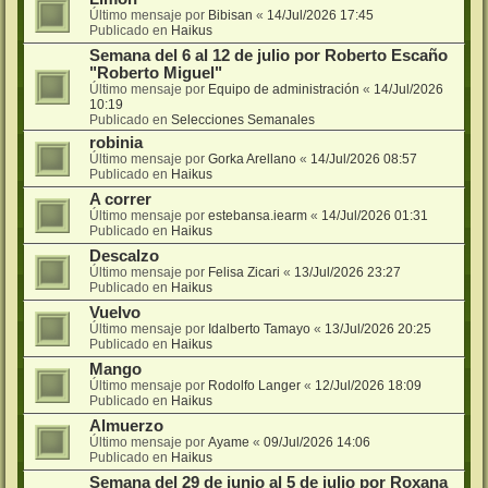
Último mensaje por
Bibisan
«
14/Jul/2026 17:45
Publicado en
Haikus
Semana del 6 al 12 de julio por Roberto Escaño
"Roberto Miguel"
Último mensaje por
Equipo de administración
«
14/Jul/2026
10:19
Publicado en
Selecciones Semanales
robinia
Último mensaje por
Gorka Arellano
«
14/Jul/2026 08:57
Publicado en
Haikus
A correr
Último mensaje por
estebansa.iearm
«
14/Jul/2026 01:31
Publicado en
Haikus
Descalzo
Último mensaje por
Felisa Zicari
«
13/Jul/2026 23:27
Publicado en
Haikus
Vuelvo
Último mensaje por
Idalberto Tamayo
«
13/Jul/2026 20:25
Publicado en
Haikus
Mango
Último mensaje por
Rodolfo Langer
«
12/Jul/2026 18:09
Publicado en
Haikus
Almuerzo
Último mensaje por
Ayame
«
09/Jul/2026 14:06
Publicado en
Haikus
Semana del 29 de junio al 5 de julio por Roxana