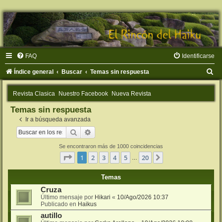
FAQ
Identificarse
B
Índice general
Buscar
Temas sin respuesta
u
Revista Clasica
Nuestro Facebook
Nueva Revista
s
Temas sin respuesta
c
Ir a búsqueda avanzada
a
Buscar
Búsqueda avanzada
r
Se encontraron más de 1000 coincidencias
Página
1
de
20
1
2
3
4
5
20
Siguiente
…
Temas
Cruza
Último mensaje por
Hikari
«
10/Ago/2026 10:37
Publicado en
Haikus
autillo