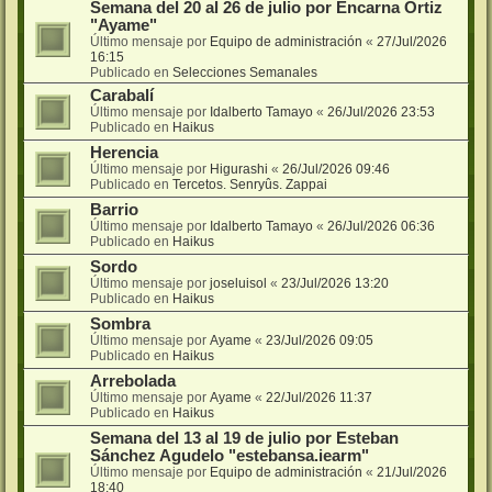
Semana del 20 al 26 de julio por Encarna Ortiz
"Ayame"
Último mensaje por
Equipo de administración
«
27/Jul/2026
16:15
Publicado en
Selecciones Semanales
Carabalí
Último mensaje por
Idalberto Tamayo
«
26/Jul/2026 23:53
Publicado en
Haikus
Herencia
Último mensaje por
Higurashi
«
26/Jul/2026 09:46
Publicado en
Tercetos. Senryûs. Zappai
Barrio
Último mensaje por
Idalberto Tamayo
«
26/Jul/2026 06:36
Publicado en
Haikus
Sordo
Último mensaje por
joseluisol
«
23/Jul/2026 13:20
Publicado en
Haikus
Sombra
Último mensaje por
Ayame
«
23/Jul/2026 09:05
Publicado en
Haikus
Arrebolada
Último mensaje por
Ayame
«
22/Jul/2026 11:37
Publicado en
Haikus
Semana del 13 al 19 de julio por Esteban
Sánchez Agudelo "estebansa.iearm"
Último mensaje por
Equipo de administración
«
21/Jul/2026
18:40