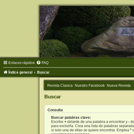
Enlaces rápidos
FAQ
Índice general
Buscar
Revista Clasica
Nuestro Facebook
Nueva Revista
Buscar
Consulta
Buscar palabras clave:
Escribe
+
delante de una palabra a encontrar y
-
de
para excluirla. Crea una lista de palabras separad
si solo una de ellas se quiere encontrar. Emplea
*
c