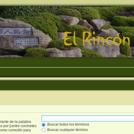
lante de la palabra
Buscar todos los términos
as por
|
entre corchetes
Buscar cualquier término
omo comodín para