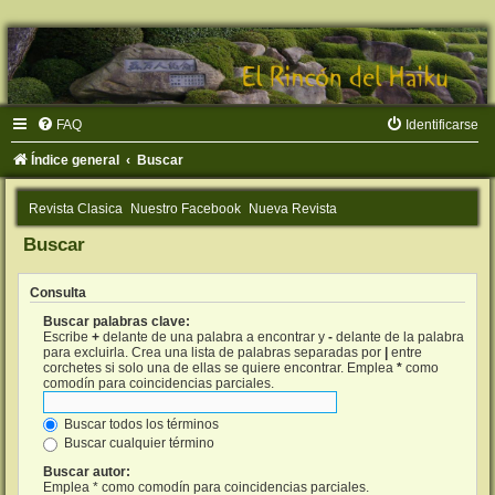
FAQ
Identificarse
Índice general
Buscar
Revista Clasica
Nuestro Facebook
Nueva Revista
Buscar
Consulta
Buscar palabras clave:
Escribe
+
delante de una palabra a encontrar y
-
delante de la palabra
para excluirla. Crea una lista de palabras separadas por
|
entre
corchetes si solo una de ellas se quiere encontrar. Emplea
*
como
comodín para coincidencias parciales.
Buscar todos los términos
Buscar cualquier término
Buscar autor:
Emplea * como comodín para coincidencias parciales.