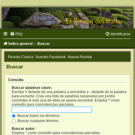
FAQ
Identificarse
Índice general
Buscar
Revista Clasica
Nuestro Facebook
Nueva Revista
Buscar
Consulta
Buscar palabras clave:
Escribe
+
delante de una palabra a encontrar y
-
delante de la palabra
para excluirla. Crea una lista de palabras separadas por
|
entre
corchetes si solo una de ellas se quiere encontrar. Emplea
*
como
comodín para coincidencias parciales.
Buscar todos los términos
Buscar cualquier término
Buscar autor:
Emplea * como comodín para coincidencias parciales.