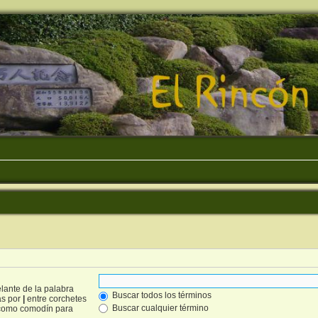
lante de la palabra
Buscar todos los términos
as por
|
entre corchetes
Buscar cualquier término
omo comodín para