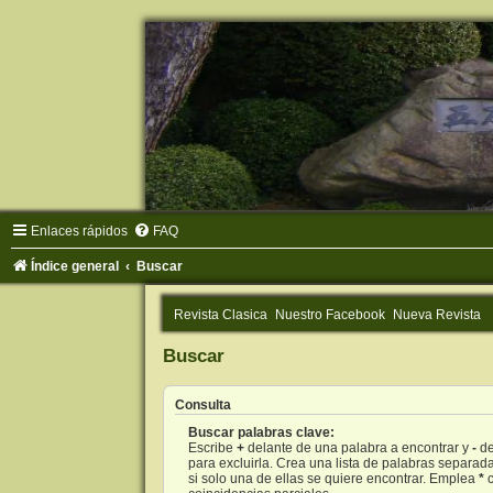
Enlaces rápidos
FAQ
Índice general
Buscar
Revista Clasica
Nuestro Facebook
Nueva Revista
Buscar
Consulta
Buscar palabras clave:
Escribe
+
delante de una palabra a encontrar y
-
de
para excluirla. Crea una lista de palabras separad
si solo una de ellas se quiere encontrar. Emplea
*
c