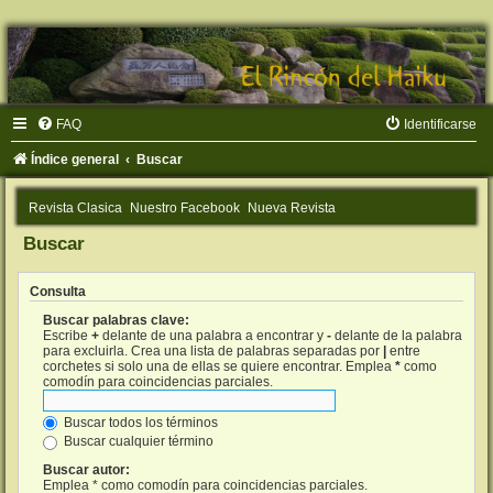
FAQ
Identificarse
Índice general
Buscar
Revista Clasica
Nuestro Facebook
Nueva Revista
Buscar
Consulta
Buscar palabras clave:
Escribe
+
delante de una palabra a encontrar y
-
delante de la palabra
para excluirla. Crea una lista de palabras separadas por
|
entre
corchetes si solo una de ellas se quiere encontrar. Emplea
*
como
comodín para coincidencias parciales.
Buscar todos los términos
Buscar cualquier término
Buscar autor:
Emplea * como comodín para coincidencias parciales.