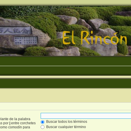
lante de la palabra
Buscar todos los términos
as por
|
entre corchetes
Buscar cualquier término
omo comodín para