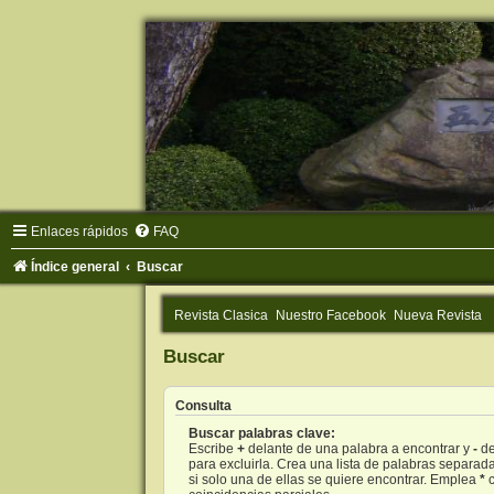
Enlaces rápidos
FAQ
Índice general
Buscar
Revista Clasica
Nuestro Facebook
Nueva Revista
Buscar
Consulta
Buscar palabras clave:
Escribe
+
delante de una palabra a encontrar y
-
de
para excluirla. Crea una lista de palabras separad
si solo una de ellas se quiere encontrar. Emplea
*
c