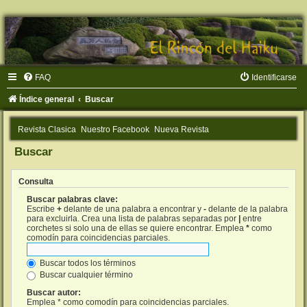
FAQ
Identificarse
Índice general
Buscar
Revista Clasica
Nuestro Facebook
Nueva Revista
Buscar
Consulta
Buscar palabras clave:
Escribe
+
delante de una palabra a encontrar y
-
delante de la palabra
para excluirla. Crea una lista de palabras separadas por
|
entre
corchetes si solo una de ellas se quiere encontrar. Emplea
*
como
comodín para coincidencias parciales.
Buscar todos los términos
Buscar cualquier término
Buscar autor:
Emplea * como comodín para coincidencias parciales.