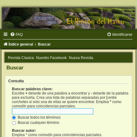
FAQ
Identificarse
Índice general
Buscar
Revista Clasica
Nuestro Facebook
Nueva Revista
Buscar
Consulta
Buscar palabras clave:
Escribe
+
delante de una palabra a encontrar y
-
delante de la palabra
para excluirla. Crea una lista de palabras separadas por
|
entre
corchetes si solo una de ellas se quiere encontrar. Emplea
*
como
comodín para coincidencias parciales.
Buscar todos los términos
Buscar cualquier término
Buscar autor:
Emplea * como comodín para coincidencias parciales.