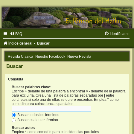
FAQ
Identificarse
Índice general
Buscar
Revista Clasica
Nuestro Facebook
Nueva Revista
Buscar
Consulta
Buscar palabras clave:
Escribe
+
delante de una palabra a encontrar y
-
delante de la palabra
para excluirla. Crea una lista de palabras separadas por
|
entre
corchetes si solo una de ellas se quiere encontrar. Emplea
*
como
comodín para coincidencias parciales.
Buscar todos los términos
Buscar cualquier término
Buscar autor:
Emplea * como comodín para coincidencias parciales.