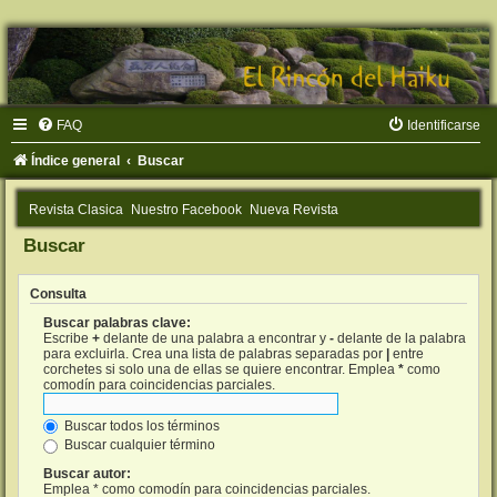
FAQ
Identificarse
Índice general
Buscar
Revista Clasica
Nuestro Facebook
Nueva Revista
Buscar
Consulta
Buscar palabras clave:
Escribe
+
delante de una palabra a encontrar y
-
delante de la palabra
para excluirla. Crea una lista de palabras separadas por
|
entre
corchetes si solo una de ellas se quiere encontrar. Emplea
*
como
comodín para coincidencias parciales.
Buscar todos los términos
Buscar cualquier término
Buscar autor:
Emplea * como comodín para coincidencias parciales.