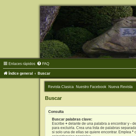
Enlaces rápidos
FAQ
Índice general
Buscar
Revista Clasica
Nuestro Facebook
Nueva Revista
Buscar
Consulta
Buscar palabras clave:
Escribe
+
delante de una palabra a encontrar y
-
de
para excluirla. Crea una lista de palabras separad
si solo una de ellas se quiere encontrar. Emplea
*
c