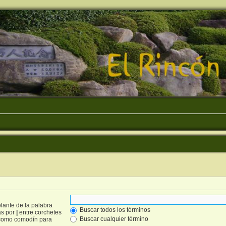
lante de la palabra
Buscar todos los términos
as por
|
entre corchetes
Buscar cualquier término
omo comodín para