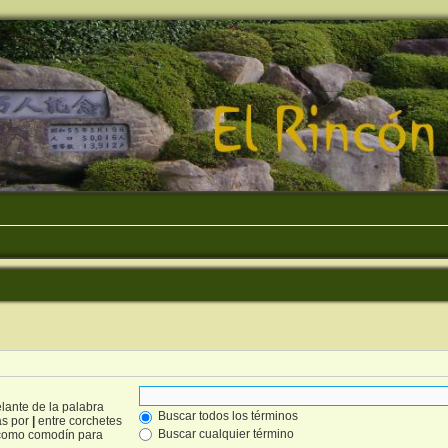
lante de la palabra
Buscar todos los términos
as por
|
entre corchetes
Buscar cualquier término
omo comodín para