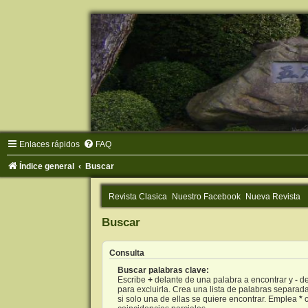
Enlaces rápidos
FAQ
Índice general
Buscar
Revista Clasica
Nuestro Facebook
Nueva Revista
Buscar
Consulta
Buscar palabras clave:
Escribe
+
delante de una palabra a encontrar y
-
de
para excluirla. Crea una lista de palabras separad
si solo una de ellas se quiere encontrar. Emplea
*
c