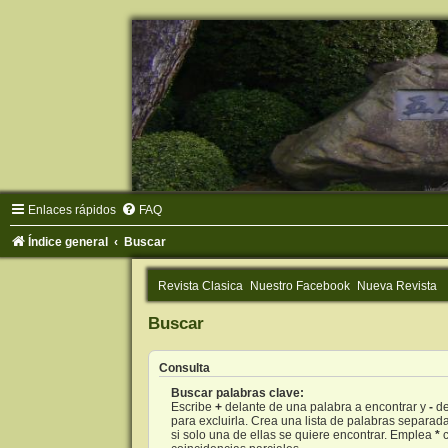
Enlaces rápidos
FAQ
Índice general
Buscar
Revista Clasica
Nuestro Facebook
Nueva Revista
Buscar
Consulta
Buscar palabras clave:
Escribe
+
delante de una palabra a encontrar y
-
de
para excluirla. Crea una lista de palabras separad
si solo una de ellas se quiere encontrar. Emplea
*
c