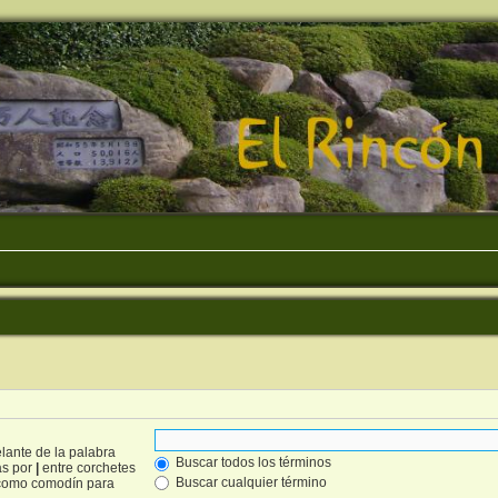
lante de la palabra
Buscar todos los términos
as por
|
entre corchetes
Buscar cualquier término
omo comodín para