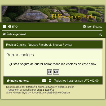
FAQ
Identificarse
B
Índice general
u
Revista Clasica
Nuestro Facebook
Nueva Revista
s
c
Borrar cookies
a
¿Estás seguro de querer borrar todas las cookies de este sitio?
r
Índice general
Todos los horarios son
UTC+02:00
Desarrollado por
phpBB
® Forum Software © phpBB Limited
Traducción al español por
phpBB España
Style: Green-Style by Joyce&Luna
phpBB-Style-Design