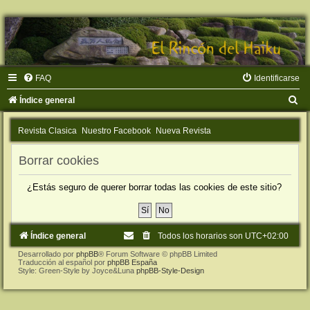
FAQ
Identificarse
B
Índice general
u
Revista Clasica
Nuestro Facebook
Nueva Revista
s
c
Borrar cookies
a
¿Estás seguro de querer borrar todas las cookies de este sitio?
r
Índice general
Todos los horarios son
UTC+02:00
Desarrollado por
phpBB
® Forum Software © phpBB Limited
Traducción al español por
phpBB España
Style: Green-Style by Joyce&Luna
phpBB-Style-Design