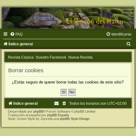
FAQ
Identificarse
B
Índice general
u
Revista Clasica
Nuestro Facebook
Nueva Revista
s
c
Borrar cookies
a
¿Estás seguro de querer borrar todas las cookies de este sitio?
r
Índice general
Todos los horarios son
UTC+02:00
Desarrollado por
phpBB
® Forum Software © phpBB Limited
Traducción al español por
phpBB España
Style: Green-Style by Joyce&Luna
phpBB-Style-Design