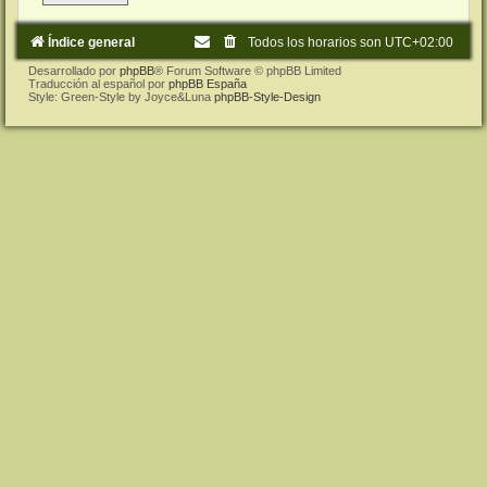
Índice general
Todos los horarios son
UTC+02:00
Desarrollado por
phpBB
® Forum Software © phpBB Limited
Traducción al español por
phpBB España
Style: Green-Style by Joyce&Luna
phpBB-Style-Design