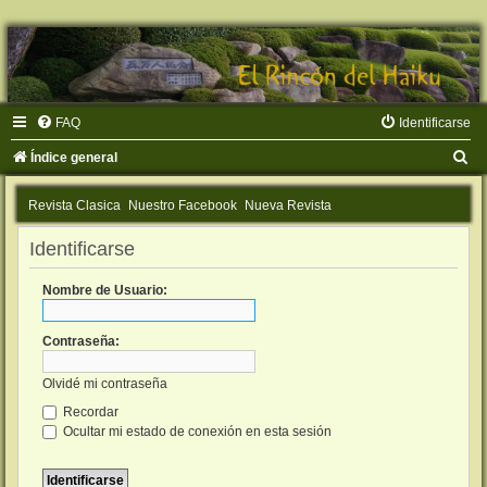
FAQ
Identificarse
B
Índice general
u
Revista Clasica
Nuestro Facebook
Nueva Revista
s
c
Identificarse
a
Nombre de Usuario:
r
Contraseña:
Olvidé mi contraseña
Recordar
Ocultar mi estado de conexión en esta sesión