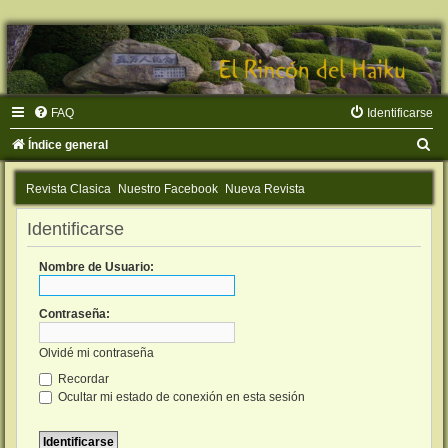
FAQ
Identificarse
B
Índice general
u
Revista Clasica
Nuestro Facebook
Nueva Revista
s
c
Identificarse
a
Nombre de Usuario:
r
Contraseña:
Olvidé mi contraseña
Recordar
Ocultar mi estado de conexión en esta sesión