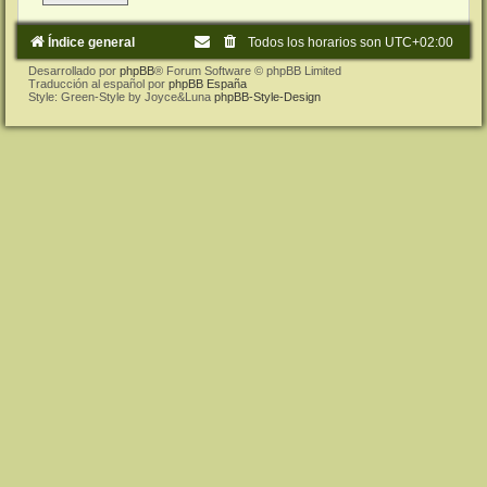
Índice general
Todos los horarios son
UTC+02:00
Desarrollado por
phpBB
® Forum Software © phpBB Limited
Traducción al español por
phpBB España
Style: Green-Style by Joyce&Luna
phpBB-Style-Design