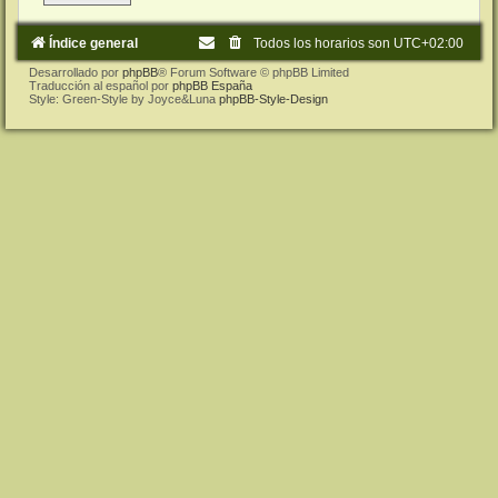
Índice general
Todos los horarios son
UTC+02:00
Desarrollado por
phpBB
® Forum Software © phpBB Limited
Traducción al español por
phpBB España
Style: Green-Style by Joyce&Luna
phpBB-Style-Design