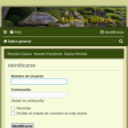
FAQ
Identificarse
B
Índice general
u
Revista Clasica
Nuestro Facebook
Nueva Revista
s
c
Identificarse
a
Nombre de Usuario:
r
Contraseña:
Olvidé mi contraseña
Recordar
Ocultar mi estado de conexión en esta sesión