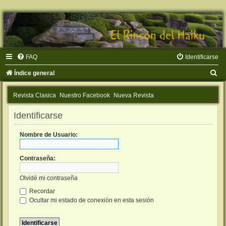
FAQ
Identificarse
B
Índice general
u
Revista Clasica
Nuestro Facebook
Nueva Revista
s
c
Identificarse
a
Nombre de Usuario:
r
Contraseña:
Olvidé mi contraseña
Recordar
Ocultar mi estado de conexión en esta sesión