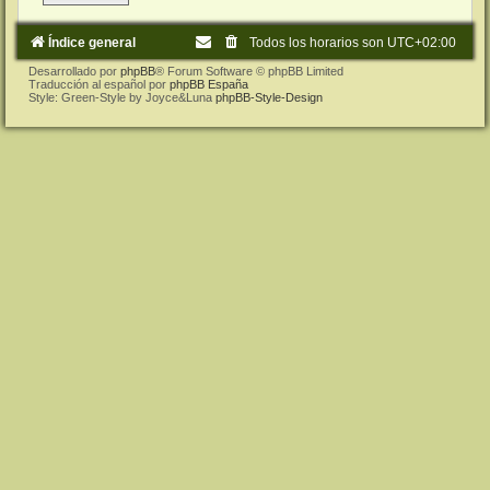
Índice general
Todos los horarios son
UTC+02:00
Desarrollado por
phpBB
® Forum Software © phpBB Limited
Traducción al español por
phpBB España
Style: Green-Style by Joyce&Luna
phpBB-Style-Design