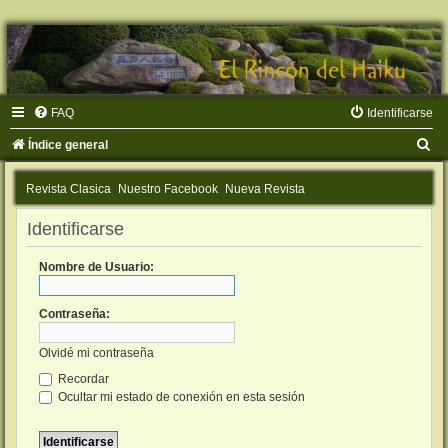
FAQ
Identificarse
B
Índice general
u
Revista Clasica
Nuestro Facebook
Nueva Revista
s
c
Identificarse
a
Nombre de Usuario:
r
Contraseña:
Olvidé mi contraseña
Recordar
Ocultar mi estado de conexión en esta sesión