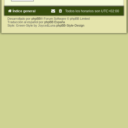
Índice general
Todos los horarios son
UTC+02:00
Desarrollado por
phpBB
® Forum Software © phpBB Limited
Traducción al español por
phpBB España
Style: Green-Style by Joyce&Luna
phpBB-Style-Design