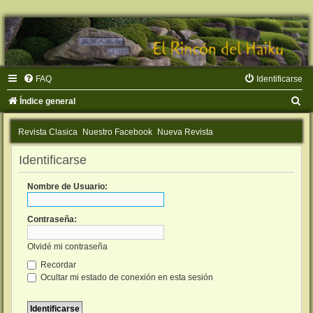
FAQ
Identificarse
B
Índice general
u
Revista Clasica
Nuestro Facebook
Nueva Revista
s
c
Identificarse
a
Nombre de Usuario:
r
Contraseña:
Olvidé mi contraseña
Recordar
Ocultar mi estado de conexión en esta sesión