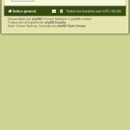
Índice general
Todos los horarios son
UTC+02:00
Desarrollado por
phpBB
® Forum Software © phpBB Limited
Traducción al español por
phpBB España
Style: Green-Style by Joyce&Luna
phpBB-Style-Design