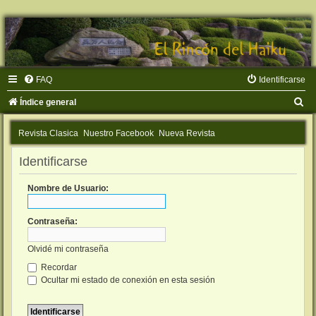
FAQ
Identificarse
B
Índice general
u
Revista Clasica
Nuestro Facebook
Nueva Revista
s
c
Identificarse
a
Nombre de Usuario:
r
Contraseña:
Olvidé mi contraseña
Recordar
Ocultar mi estado de conexión en esta sesión