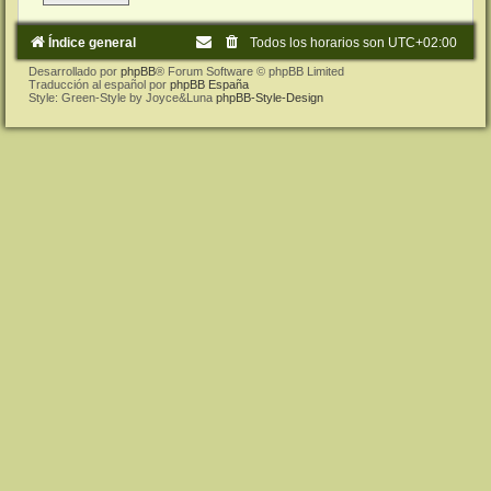
Índice general
Todos los horarios son
UTC+02:00
Desarrollado por
phpBB
® Forum Software © phpBB Limited
Traducción al español por
phpBB España
Style: Green-Style by Joyce&Luna
phpBB-Style-Design