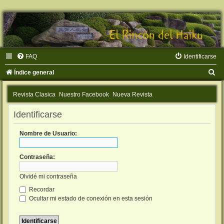
FAQ
Identificarse
B
Índice general
u
Revista Clasica
Nuestro Facebook
Nueva Revista
s
c
Identificarse
a
Nombre de Usuario:
r
Contraseña:
Olvidé mi contraseña
Recordar
Ocultar mi estado de conexión en esta sesión