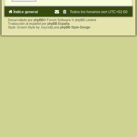
Índice general
Todos los horarios son
UTC+02:00
Desarrollado por
phpBB
® Forum Software © phpBB Limited
Traducción al español por
phpBB España
Style: Green-Style by Joyce&Luna
phpBB-Style-Design