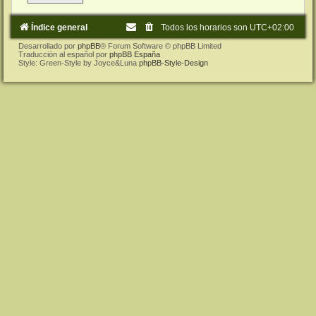
Índice general
Todos los horarios son
UTC+02:00
Desarrollado por
phpBB
® Forum Software © phpBB Limited
Traducción al español por
phpBB España
Style: Green-Style by Joyce&Luna
phpBB-Style-Design