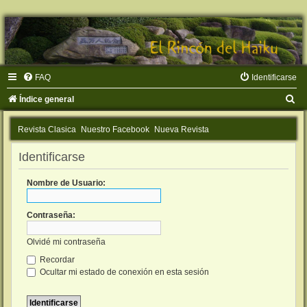
FAQ
Identificarse
B
Índice general
u
Revista Clasica
Nuestro Facebook
Nueva Revista
s
c
Identificarse
a
Nombre de Usuario:
r
Contraseña:
Olvidé mi contraseña
Recordar
Ocultar mi estado de conexión en esta sesión