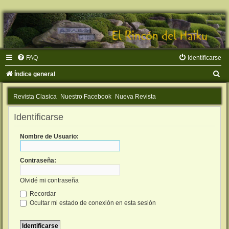
FAQ
Identificarse
B
Índice general
u
Revista Clasica
Nuestro Facebook
Nueva Revista
s
c
Identificarse
a
Nombre de Usuario:
r
Contraseña:
Olvidé mi contraseña
Recordar
Ocultar mi estado de conexión en esta sesión