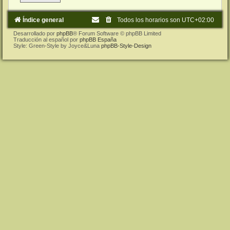
Índice general
Todos los horarios son
UTC+02:00
Desarrollado por
phpBB
® Forum Software © phpBB Limited
Traducción al español por
phpBB España
Style: Green-Style by Joyce&Luna
phpBB-Style-Design