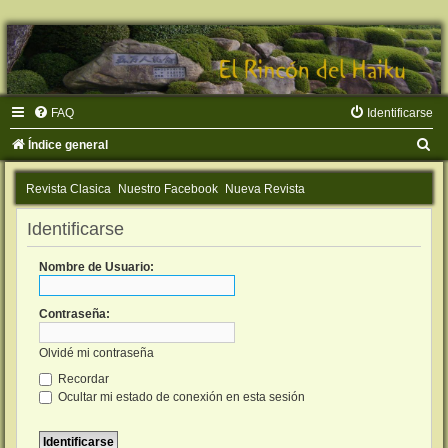
FAQ
Identificarse
B
Índice general
u
Revista Clasica
Nuestro Facebook
Nueva Revista
s
c
Identificarse
a
Nombre de Usuario:
r
Contraseña:
Olvidé mi contraseña
Recordar
Ocultar mi estado de conexión en esta sesión