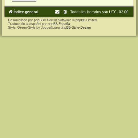
Índice general
Todos los horarios son
UTC+02:00
Desarrollado por
phpBB
® Forum Software © phpBB Limited
Traducción al español por
phpBB España
Style: Green-Style by Joyce&Luna
phpBB-Style-Design