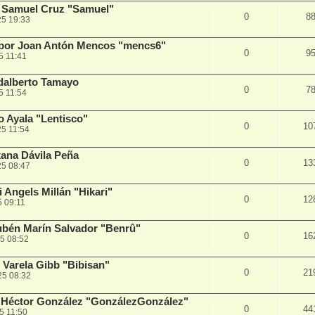
 Samuel Cruz "Samuel"
0
8
25 19:33
por Joan Antón Mencos "mencs6"
0
9
5 11:41
dalberto Tamayo
0
7
5 11:54
o Ayala "Lentisco"
0
10
5 11:54
ana Dávila Peña
0
13
25 08:47
Angels Millán "Hikari"
0
12
5 09:11
bén Marín Salvador "Benrû"
0
16
5 08:52
 Varela Gibb "Bibisan"
0
21
25 08:32
 Héctor González "GonzálezGonzález"
0
44
5 11:50