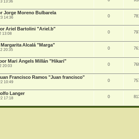
3 13:36
r Jorge Moreno Bulbarela
0
78
23 14:36
Ariel Bartolini "Ariel.b"
0
79
2 13:08
Margarita Alcalá "Marga"
0
76
2 20:35
r Mari Ángels Millán "Hikari"
0
76
2 20:03
uan Francisco Ramos "Juan francisco"
0
75
22 10:49
olfo Langer
0
81
22 17:18