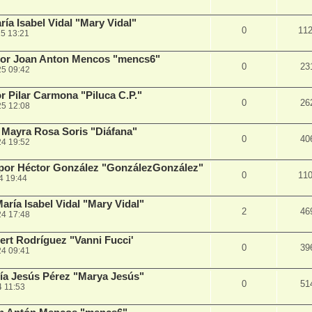
a Isabel Vidal "Mary Vidal"
0
11
5 13:21
or Joan Anton Mencos "mencs6"
0
23
25 09:42
 Pilar Carmona "Piluca C.P."
0
26
25 12:08
Mayra Rosa Soris "Diáfana"
0
40
24 19:52
por Héctor González "GonzálezGonzález"
0
11
4 19:44
ría Isabel Vidal "Mary Vidal"
2
46
24 17:48
ert Rodríguez "Vanni Fucci'
0
39
24 09:41
ía Jesús Pérez "Marya Jesús"
0
51
4 11:53