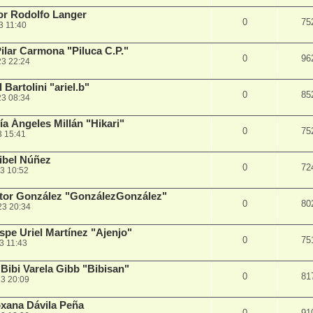
r Rodolfo Langer
0
75
3 11:40
lar Carmona "Piluca C.P."
0
96
23 22:24
Bartolini "ariel.b"
0
85
23 08:34
a Ángeles Millán "Hikari"
0
75
3 15:41
ibel Núñez
0
72
3 10:52
ctor González "GonzálezGonzález"
0
80
23 20:34
pe Uriel Martínez "Ajenjo"
0
75
3 11:43
ibi Varela Gibb "Bibisan"
0
81
3 20:09
xana Dávila Peña
0
91