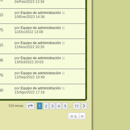
04/Feb/2023 13:36
por
Equipo de administración
15
10/Ene/2023 14:36
por
Equipo de administración
75
11/Dic/2022 13:08
por
Equipo de administración
15
11/Nov/2022 20:35
por
Equipo de administración
96
13/Oct/2022 20:03
por
Equipo de administración
76
12/Sep/2022 10:49
por
Equipo de administración
30
15/Ago/2022 17:18
Página
1
de
11
1
2
3
4
5
11
Siguiente
516 temas
…
Ir a