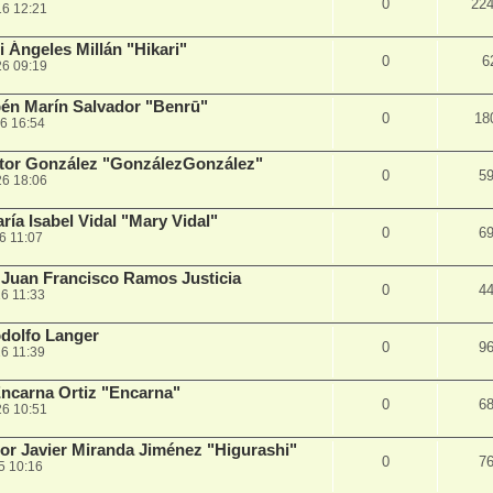
0
22
16 12:21
 Ángeles Millán "Hikari"
0
6
26 09:19
én Marín Salvador "Benrū"
0
18
6 16:54
ctor González "GonzálezGonzález"
0
5
26 18:06
ía Isabel Vidal "Mary Vidal"
0
6
6 11:07
Juan Francisco Ramos Justicia
0
4
6 11:33
dolfo Langer
0
9
6 11:39
ncarna Ortiz "Encarna"
0
6
26 10:51
r Javier Miranda Jiménez "Higurashi"
0
7
5 10:16