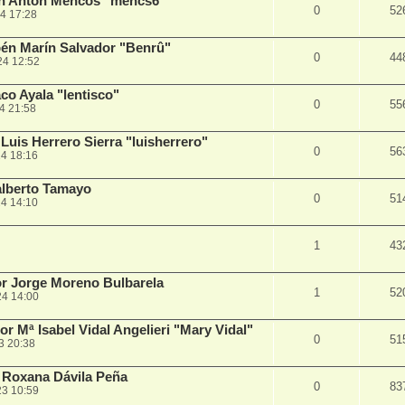
an Antón Mencos "mencs6"
0
52
4 17:28
bén Marín Salvador "Benrû"
0
44
24 12:52
o Ayala "lentisco"
0
55
4 21:58
uis Herrero Sierra "luisherrero"
0
56
4 18:16
alberto Tamayo
0
51
4 14:10
1
43
r Jorge Moreno Bulbarela
1
52
24 14:00
 Mª Isabel Vidal Angelieri "Mary Vidal"
0
51
3 20:38
 Roxana Dávila Peña
0
83
23 10:59