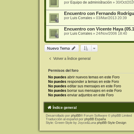
por
Equipo de administración
»
30/Oct/202
Encuentro con Fernando Rodrígue
por
Luis Corrales
»
03/Mar/2013 20:39
Encuentro con Vicente Haya (05.1
por
Luis Corrales
»
24/Nov/2006 18:40
Nuevo Tema
Volver a Índice general
Permisos del foro
No puedes
abrir nuevos temas en este Foro
No puedes
responder a temas en este Foro
No puedes
editar sus mensajes en este Foro
No puedes
borrar sus mensajes en este Foro
No puedes
enviar adjuntos en este Foro
Índice general
Desarrollado por
phpBB
® Forum Software © phpBB Limited
Traducción al español por
phpBB España
Style: Green-Style by Joyce&Luna
phpBB-Style-Design