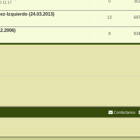
0
35
0 11:17
z-Izquierdo (24.03.2013)
13
69
2.2006)
8
83
Contáctanos