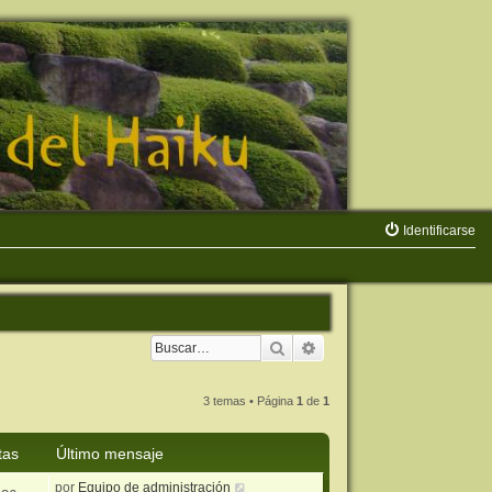
Identificarse
Buscar
Búsqueda avanzada
3 temas • Página
1
de
1
tas
Último mensaje
por
Equipo de administración