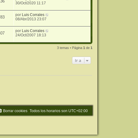
136
30/Oct/2020 11:17
por
Luis Corrales
783
08/Abr/2013 23:07
por
Luis Corrales
407
24/Oct/2007 18:13
3 temas • Página
1
de
1
Ir a
Borrar cookies
Todos los horarios son
UTC+02:00