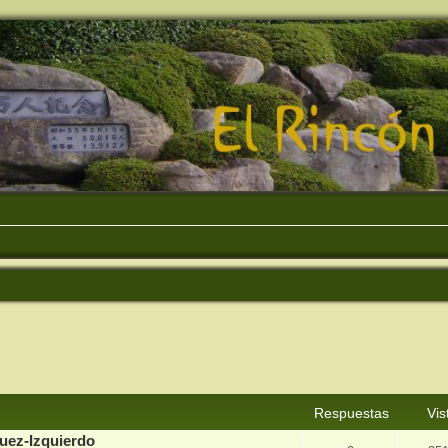
squeda avanzada
Respuestas
Vis
guez-Izquierdo