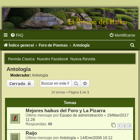
FAQ
Identificarse
B
Índice general
Foro de Poemas
Antología
u
Revista Clasica
Nuestro Facebook
Nueva Revista
s
Antología
c
Moderador:
Antología
a
Buscar
Búsqueda avanzada
Cerrado
r
16 temas • Página
1
de
1
Temas
Mejores haikus del Foro y La Pizarra
Último mensaje por
Equipo de administración
«
29/Mar/2017
11:28
Respuestas:
40
1
2
3
Raijo
Último mensaje por
Antología
«
14/Ene/2008 16:12