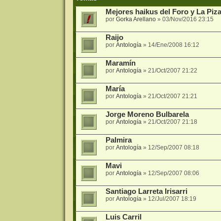
Mejores haikus del Foro y La Piza
por
Gorka Arellano
»
03/Nov/2016 23:15
Raijo
por
Antología
»
14/Ene/2008 16:12
Maramín
por
Antología
»
21/Oct/2007 21:22
María
por
Antología
»
21/Oct/2007 21:21
Jorge Moreno Bulbarela
por
Antología
»
21/Oct/2007 21:18
Palmira
por
Antología
»
12/Sep/2007 08:18
Mavi
por
Antología
»
12/Sep/2007 08:06
Santiago Larreta Irisarri
por
Antología
»
12/Jul/2007 18:19
Luis Carril