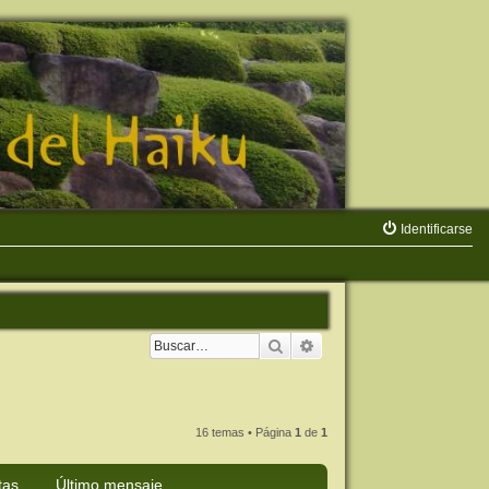
Identificarse
Buscar
Búsqueda avanzada
16 temas • Página
1
de
1
tas
Último mensaje