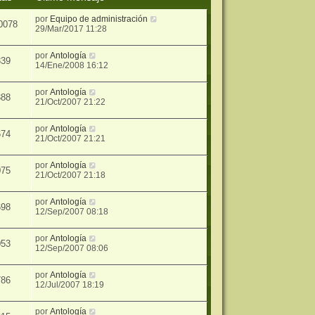
por
Equipo de administración
0078
29/Mar/2017 11:28
por
Antología
339
14/Ene/2008 16:12
por
Antología
388
21/Oct/2007 21:22
por
Antología
674
21/Oct/2007 21:21
por
Antología
075
21/Oct/2007 21:18
por
Antología
698
12/Sep/2007 08:18
por
Antología
053
12/Sep/2007 08:06
por
Antología
786
12/Jul/2007 18:19
por
Antología