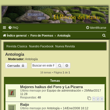
FAQ
Identificarse
B
Índice general
Foro de Poemas
Antología
u
Revista Clasica
Nuestro Facebook
Nueva Revista
s
Antología
c
Moderador:
Antología
a
Buscar
Búsqueda avanzada
Cerrado
r
16 temas • Página
1
de
1
Temas
Mejores haikus del Foro y La Pizarra
Último mensaje por
Equipo de administración
«
29/Mar/2017
11:28
Respuestas:
40
1
2
3
Raijo
Último mensaje por
Antología
«
14/Ene/2008 16:12