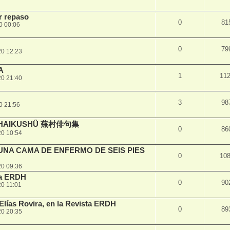
r repaso
0
81
0 00:06
0
79
20 12:23
A
1
11
20 21:40
3
98
0 21:56
SON HAIKUSHÛ 蕪村俳句集
0
86
20 10:54
UNA CAMA DE ENFERMO DE SEIS PIES
0
10
20 09:36
ta ERDH
0
90
0 11:01
as Rovira, en la Revista ERDH
0
89
20 20:35