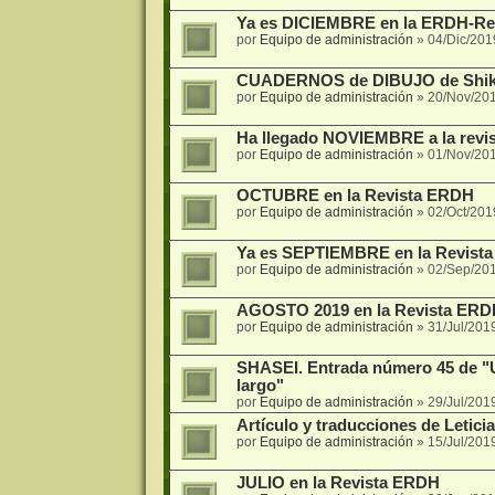
Ya es DICIEMBRE en la ERDH-Re
por
Equipo de administración
»
04/Dic/201
CUADERNOS de DIBUJO de Shiki 
por
Equipo de administración
»
20/Nov/201
Ha llegado NOVIEMBRE a la revis
por
Equipo de administración
»
01/Nov/20
OCTUBRE en la Revista ERDH
por
Equipo de administración
»
02/Oct/201
Ya es SEPTIEMBRE en la Revist
por
Equipo de administración
»
02/Sep/20
AGOSTO 2019 en la Revista ERD
por
Equipo de administración
»
31/Jul/201
SHASEI. Entrada número 45 de "U
largo"
por
Equipo de administración
»
29/Jul/201
Artículo y traducciones de Letici
por
Equipo de administración
»
15/Jul/201
JULIO en la Revista ERDH