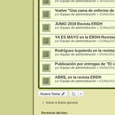
por
Equipo de administración
»
30/Jun/201
Vuelve "Una cama de enfermo de s
por
Equipo de administración
»
15/Abr/201
JUNIO 2019 Revista ERDH
por
Equipo de administración
»
31/May/20
YA ES MAYO en la ERDH-Revista
por
Equipo de administración
»
01/May/20
Rodríguez-Izquierdo en la revista
por
Equipo de administración
»
05/Abr/201
Publicación por entregas de "El 
por
Equipo de administración
»
04/Abr/201
ABRIL en la revista ERDH
por
Equipo de administración
»
02/Abr/201
Nuevo Tema
Volver a Índice general
Permisos del foro