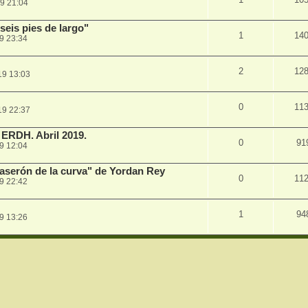
9 21:04
eis pies de largo"
1
14
9 23:34
2
12
19 13:03
0
11
19 22:37
 ERDH. Abril 2019.
0
91
9 12:04
caserón de la curva" de Yordan Rey
0
11
9 22:42
1
94
9 13:26