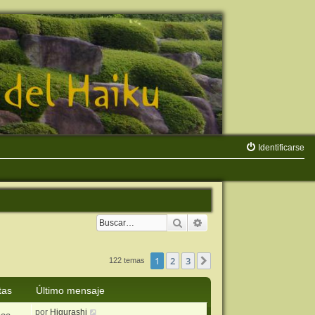
Identificarse
Buscar
Búsqueda avanzada
1
2
3
Siguiente
122 temas
tas
Último mensaje
por
Higurashi