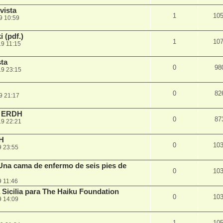
vista
1
10
9 10:59
(pdf.)
1
10
9 11:15
ta
0
98
19 23:15
0
82
9 21:17
a ERDH
0
87
19 22:21
H
0
10
9 23:55
na cama de enfermo de seis pies de
0
10
9 11:46
a Sicilia para The Haiku Foundation
0
10
9 14:09
1
10