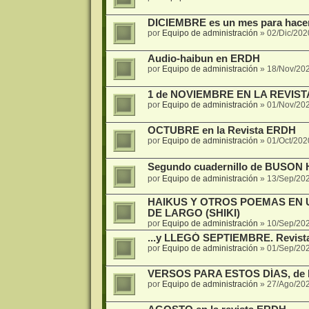
DICIEMBRE es un mes para hace
por
Equipo de administración
»
02/Dic/202
Audio-haibun en ERDH
por
Equipo de administración
»
18/Nov/20
1 de NOVIEMBRE EN LA REVIST
por
Equipo de administración
»
01/Nov/20
OCTUBRE en la Revista ERDH
por
Equipo de administración
»
01/Oct/202
Segundo cuadernillo de BU
por
Equipo de administración
»
13/Sep/20
HAIKUS Y OTROS POEMAS EN 
DE LARGO (SHIKI)
por
Equipo de administración
»
10/Sep/20
...y LLEGÓ SEPTIEMBRE. Revis
por
Equipo de administración
»
01/Sep/202
VERSOS PARA ESTOS DÍAS, de Elí
por
Equipo de administración
»
27/Ago/20