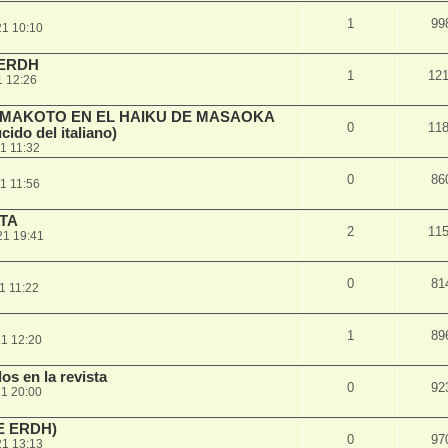
1
99
21 10:10
 ERDH
1
12
1 12:26
L MAKOTO EN EL HAIKU DE MASAOKA
0
11
cido del italiano)
1 11:32
0
86
1 11:56
TA
2
11
21 19:41
0
81
1 11:22
1
89
1 12:20
s en la revista
0
92
1 20:00
E ERDH)
0
97
21 13:13