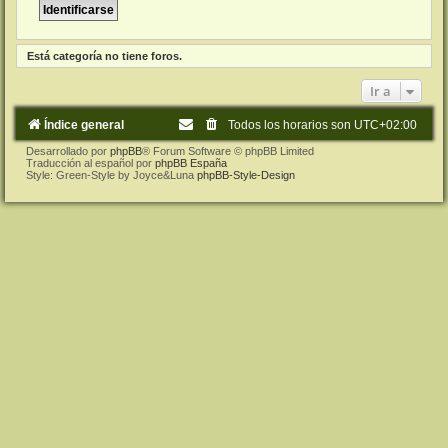
Está categoría no tiene foros.
Ir a
Índice general
Todos los horarios son
UTC+02:00
Desarrollado por
phpBB
® Forum Software © phpBB Limited
Traducción al español por
phpBB España
Style: Green-Style by Joyce&Luna
phpBB-Style-Design