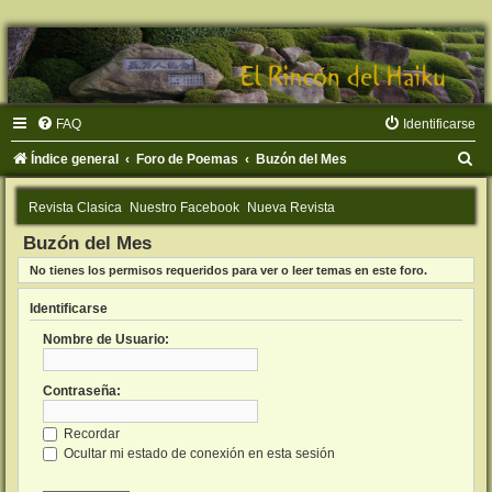
FAQ
Identificarse
B
Índice general
Foro de Poemas
Buzón del Mes
u
Revista Clasica
Nuestro Facebook
Nueva Revista
s
Buzón del Mes
c
No tienes los permisos requeridos para ver o leer temas en este foro.
a
r
Identificarse
Nombre de Usuario:
Contraseña:
Recordar
Ocultar mi estado de conexión en esta sesión