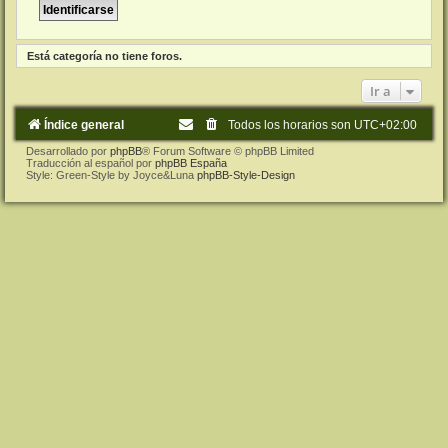
Está categoría no tiene foros.
Ir a
Índice general
Todos los horarios son
UTC+02:00
Desarrollado por
phpBB
® Forum Software © phpBB Limited
Traducción al español por
phpBB España
Style: Green-Style by Joyce&Luna
phpBB-Style-Design