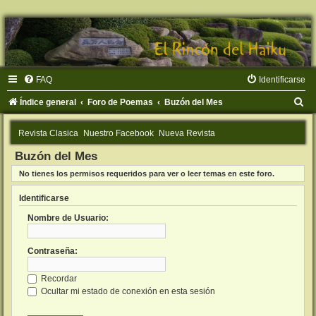
FAQ
Identificarse
B
Índice general
Foro de Poemas
Buzón del Mes
u
Revista Clasica
Nuestro Facebook
Nueva Revista
s
Buzón del Mes
c
No tienes los permisos requeridos para ver o leer temas en este foro.
a
r
Identificarse
Nombre de Usuario:
Contraseña:
Recordar
Ocultar mi estado de conexión en esta sesión