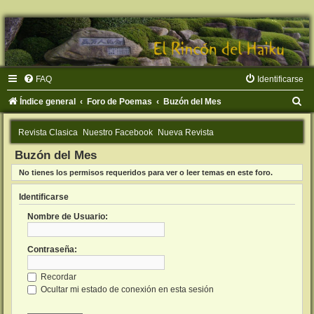
FAQ
Identificarse
B
Índice general
Foro de Poemas
Buzón del Mes
u
Revista Clasica
Nuestro Facebook
Nueva Revista
s
Buzón del Mes
c
No tienes los permisos requeridos para ver o leer temas en este foro.
a
r
Identificarse
Nombre de Usuario:
Contraseña:
Recordar
Ocultar mi estado de conexión en esta sesión