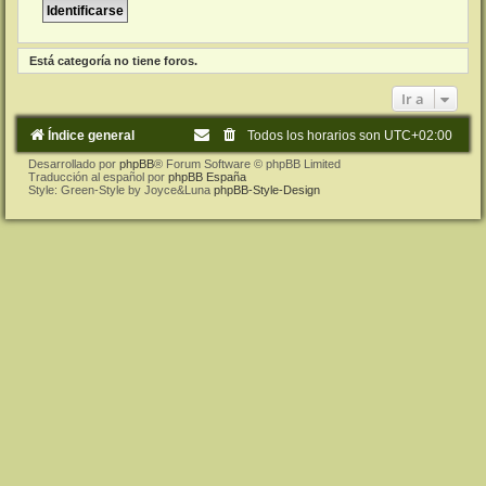
Está categoría no tiene foros.
Ir a
Índice general
Todos los horarios son
UTC+02:00
Desarrollado por
phpBB
® Forum Software © phpBB Limited
Traducción al español por
phpBB España
Style: Green-Style by Joyce&Luna
phpBB-Style-Design