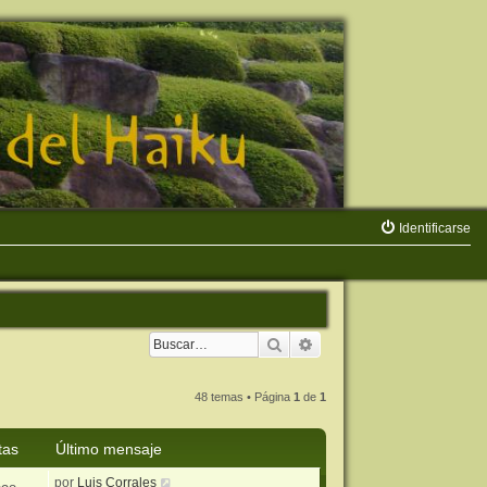
Identificarse
Buscar
Búsqueda avanzada
48 temas • Página
1
de
1
tas
Último mensaje
por
Luis Corrales